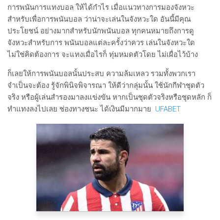
การพนันการแทงบอล ให้ได้กำไร เมื่อแนวทางการมองจังหวะ
สำหรับเพื่อการพนันบอล ว่าน่าจะเล่นในจังหวะใด อันนี้มีคุณ
ประโยชน์ อย่างมากสำหรับนักพนันบอล ทุกคนหมายถึงการดู
จังหวะสำหรับการ พนันบอลแต่ละครั้งว่าควร เล่นในจังหวะใด
ไม่ใช่คิดต้องการ จะแทงเมื่อไรก็ ทุ่มหมดตัวโดย ไม่เผื่อไว้บ้าง
ก็เลยให้การพนันบอลนั้นประสบ ความล้มเหลว รวมทั้งพวกเรา
จำเป็นจะต้อง รู้จักพินิจพิจารณา ให้ดีว่ากลุ่มนั้น ใช้นักกีฬาชุดตัว
จริง หรือผู้เล่นสำรองมาลงแข่งขัน หากเป็นชุดตัวจริงหรือชุดหลัก ก็
ทำแทงลงไปเลย ช่องทางชนะ ได้เงินมีมากมาย
UFABET