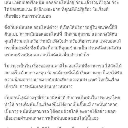
เล่น แทงบอลหรือพนัน บอลออนไลน์อยู่ ก่อนแล้วรวมทั้งคุณ ก็จะ
ได้ข้อเสนอแนะ ดีๆอีกเยอะมาก ที่คุณยังไม่รู้เรื่อง ในเรื่องที่
เกี่ยวข้อง กับการพนันบอล
ซึ่งเว็บพนันบอล ออนไลน์ต่างๆ ที่เปิดให้บริการอยู่ใน ขนาดนี้ก็มี
ต้นแบบ การพนันบอลออนไลน์ที่ มีหลายคู่หลาย แนวทางให้กับ
คุณได้ร่วมเล่นหรือ ร่วมบันเทิงใจสำ หรับเพื่อการเล่น แทงบอลแม้
กระนั้นล่ะครั้ง ซึ่งเมื่อใด ก็ตามที่คุณเข้ามาเป็น ส่วนหนึ่งส่วนใดใน
ครอบครัวพนันบอล ออนไลน์แล้วนั้น คำว่ากำไร
ไม่ว่าจะเป็นใน เรื่องของเกมคาสิโน ออนไลน์ซึ่งสามารถ ได้เงินได้
อย่างเร็ว ด้วยการลงทุน น้อยแม้กระนั้นได้ เงินมากมาย ก็เลยได้รับ
ความนิยมอย่าง มากมายกับนักเสี่ยง ดวงคนประเทศ ไทยในเรื่อง
เกี่ยวกับ การพนันบอลผ่าน ทางหนทาง
เว็บออนไลน์ต่างๆ ที่เข้ามามีหน้าที่ กับการเดิมพันใน ประเทศไทย
ทำให้ การเดิมพันเป็นเรื่อง ที่ไม่ได้ยากเย็นขึ้นแม้ กระนั้นถ้าหาก
เป็นการ พนันนั้นสามารถ โต้ตอบด้วยใกล้ จะตายได้อย่าง ยอด
เยี่ยมเลยผ่านหนทาง การเดิมพันบอล ออนไลน์นั้นเอง