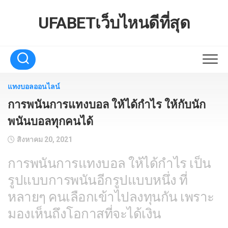
Skip
to
UFABETเว็บไหนดีที่สุด
content
แทงบอลออนไลน์
การพนันการแทงบอล ให้ได้กำไร ให้กับนัก
พนันบอลทุกคนได้
สิงหาคม 20, 2021
การพนันการแทงบอล ให้ได้กำไร เป็น
รูปแบบการพนันอีกรูปแบบหนึ่ง ที่
หลายๆ คนเลือกเข้าไปลงทุนกัน เพราะ
มองเห็นถึงโอกาสที่จะได้เงิน