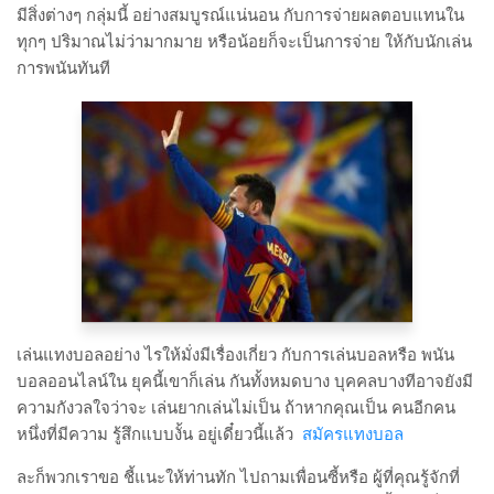
มีสิ่งต่างๆ กลุ่มนี้ อย่างสมบูรณ์แน่นอน กับการจ่ายผลตอบแทนใน
ทุกๆ ปริมาณไม่ว่ามากมาย หรือน้อยก็จะเป็นการจ่าย ให้กับนักเล่น
การพนันทันที
เล่นแทงบอลอย่าง ไรให้มั่งมีเรื่องเกี่ยว กับการเล่นบอลหรือ พนัน
บอลออนไลน์ใน ยุคนี้เขาก็เล่น กันทั้งหมดบาง บุคคลบางทีอาจยังมี
ความกังวลใจว่าจะ เล่นยากเล่นไม่เป็น ถ้าหากคุณเป็น คนอีกคน
หนึ่งที่มีความ รู้สึกแบบงั้น อยู่เดี๋ยวนี้แล้ว
สมัครแทงบอล
ละก็พวกเราขอ ชี้แนะให้ท่านทัก ไปถามเพื่อนซี้หรือ ผู้ที่คุณรู้จักที่