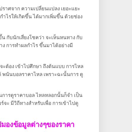
ี่ปราศจาก ความเปลี่ยนแปลง เยอะแยะ
กำไรให้เกิดขึ้น ได้มากเพิ่มขึ้น ด้วยช่อง
งขึ้น กับนักเสี่ยงโชคว่า จะเห็นหนทาง กับ
าง การทำผลกำไร ขึ้นมาได้อย่างมี
จะจะต้อง เข้าไปศึกษา ถึงต้นแบบ การไหล
ได้ พนันบอลราคาไหล เพราะฉะนั้นการ ดู
 ในการดูราคาบอล ไหลหลอกนั้นก็จำ เป็น
อร์จะ มีวิถีทางสำหรับเพื่อ การเข้าไปดู
าไปมองข้อมูลต่างๆของราคา