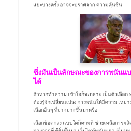
แยะบางครั้ง อาจจะปราศจาก ความคุ้นชิน
ซึ่งมันเป็นลักษณะของการพนันแบบ
ได้
ถ้าหากทำความ เข้าใจก็จะกลาย เป็นตัวเลือก ทำ
ต้องรู้จักเปลี่ยนแปลง การพนันให้มีความ เหมา
เลือกอื่นๆ ที่มากมากขึ้นมาหรือ
เลือกข้อตกลง แบบใดก็ตามที่ ช่วยเหลือการผลิ
ทางออกที่ ดียิ่งขึ้นมา เว็บไซต์พนันบอล เป็นห