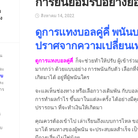
การยินยอมรับอย่างยอ
บ
สิงหาคม 14, 2022
ง
ดูการแทงบอลคู่คี่ พนัน
ปราศจากความเปลี่ยนเท
ัน
ดูการแทงบอลคู่คี่
ก็จะช่วยทำให้ปรับ ผู้เข้าร่
มากกว่า ด้วยแบบอย่าง การพนันกับตัว เลือกที่จ
จะ
็บ
เกิดมาได้ อยู่ที่ผู้พนันใคร
ละ
การ
จะแลเห็นช่องทาง หรือเลือกวางเดิมพัน กับบอล
การทำผลกำไร ขึ้นมาในแต่ละครั้ง ได้อย่างมีคุ
ปรารถนา ที่จะทำเงินให้เกิดมา
ร
คุณควรต้องเข้าไป เล่าเรียนถึงแบบการไหล ของ
ับ
มาได้ หนทางของผู้พนัน จะประสบผลสำเร็จ เป
มีการเสี่ยงไม่ใช่น้อย