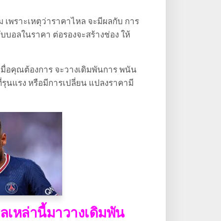
าม เพราะเหตุว่าราคาไหล จะมีผลกับ การ
 กับบอลในราคา ต่อรองจะสร้างช่อง ให้
ไป เมื่อคุณต้องการ จะวางเดิมพันการ พนัน
่รุนแรง หรือมีการเปลี่ยน แปลงราคามี
ลเหล่านี้มาวางเดิมพัน