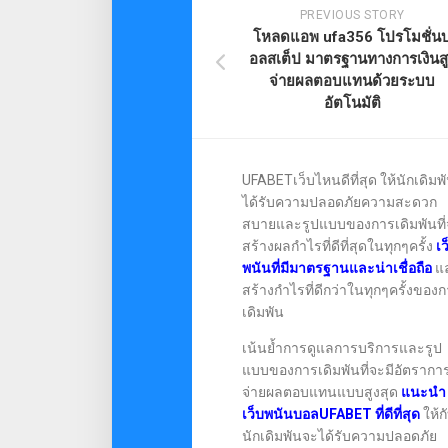
PREVIOUS STORY
โหลดแอพ ufa356 โปรโมชั่น
อลสเต็ป มาตรฐานทางการเงินสู
จ่ายผลตอบแทนด้วยระบบ
อัตโนมัติ
UFABETเว็บไหนดีที่สุด ให้นักเดิมพ
ได้รับความปลอดภัยความสะดวก
สบายและรูปแบบของการเดิมพันที่
สร้างผลกำไรที่ดีที่สุดในทุกๆครั้ง
เว
พนันที่มีมาตรฐานและน่าเชื่อถือ
แ
สร้างกำไรที่ดีกว่าในทุกๆครั้งของ
เดิมพัน
เน้นย้ำการดูแลการบริการและรูป
แบบของการเดิมพันที่จะมีอัตรากา
จ่ายผลตอบแทนแบบสูงสุด
แนะนำ
เว็บพนันบอลUFABET ที่ดีที่สุด
ให้ก
นักเดิมพันจะได้รับความปลอดภัย