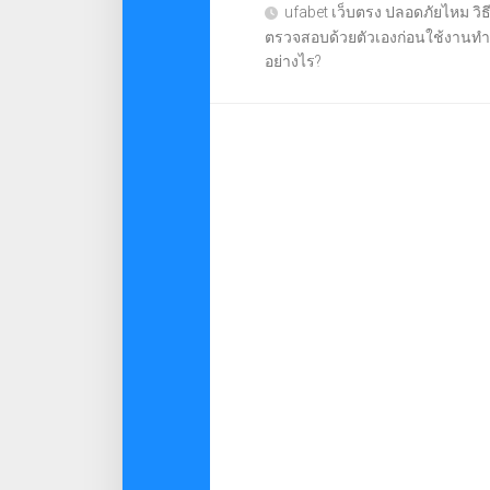
ufabet เว็บตรง ปลอดภัยไหม วิธ
ตรวจสอบด้วยตัวเองก่อนใช้งานทำ
อย่างไร?