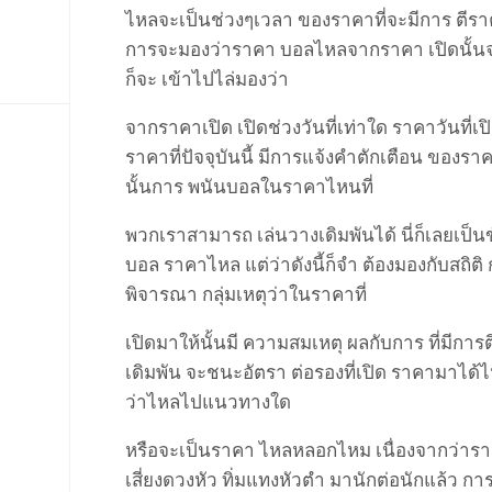
ี
ไหลจะเป็นช่วงๆเวลา ของราคาที่จะมีการ ตีรา
การจะมองว่าราคา บอลไหลจากราคา เปิดนั้นจะเ
ก็จะ เข้าไปไล่มองว่า
จากราคาเปิด เปิดช่วงวันที่เท่าใด ราคาวันที่เ
ราคาที่ปัจจุบันนี้ มีการแจ้งคำตักเตือน ของรา
นั้นการ พนันบอลในราคาไหนที่
พวกเราสามารถ เล่นวางเดิมพันได้ นี่ก็เลยเ
บอล ราคาไหล แต่ว่าดังนี้ก็จำ ต้องมองกับสถิติ 
พิจารณา กลุ่มเหตุว่าในราคาที่
เปิดมาให้นั้นมี ความสมเหตุ ผลกับการ ที่มีกา
เดิมพัน จะชนะอัตรา ต่อรองที่เปิด ราคามาได้ไ
ว่าไหลไปแนวทางใด
หรือจะเป็นราคา ไหลหลอกไหม เนื่องจากว่ารา
เสี่ยงดวงหัว ทิ่มแทงหัวตำ มานักต่อนักแล้ว 