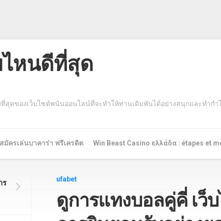
ไหนดีที่สุด
ที่สุดของเว็บไซต์พนันออนไลน์ที่จะทำให้ท่านเดิมพันได้อย่างสนุกและทำกำไ
สมัครเล่นบาคาร่า ฟรีเครดิต
Win Beast Casino ελλάδα : étapes et mé
ufabet
าร
ดูการแทงบอลคู่คี่ เว็บ