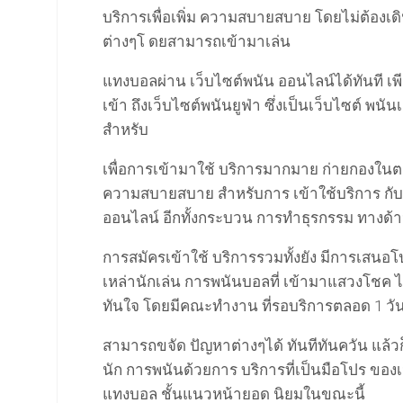
บริการเพื่อเพิ่ม ความสบายสบาย โดยไม่ต้องเด
ต่างๆโ ดยสามารถเข้ามาเล่น
แทงบอลผ่าน เว็บไซต์พนัน ออนไลน์ได้ทันที เพ
เข้า ถึงเว็บไซต์พนันยูฟ่า ซึ่งเป็นเว็บไซต์ พนัน
สำหรับ
เพื่อการเข้ามาใช้ บริการมากมาย ก่ายกองในตอนนี
ความสบายสบาย สำหรับการ เข้าใช้บริการ กับ
ออนไลน์ อีกทั้งกระบวน การทำธุรกรรม ทางด้
การสมัครเข้าใช้ บริการรวมทั้งยัง มีการเสนอ
เหล่านักเล่น การพนันบอลที่ เข้ามาแสวงโชค ไ
ทันใจ โดยมีคณะทำงาน ที่รอบริการตลอด 1 วั
สามารถขจัด ปัญหาต่างๆได้ ทันทีทันควัน แล้วก
นัก การพนันด้วยการ บริการที่เป็นมือโปร ของเว
แทงบอล ชั้นแนวหน้ายอด นิยมในขณะนี้