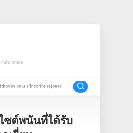
รได้มากที่สุด
thodes pour s’inscrire et jouer
ไซต์พนันที่ได้รับ