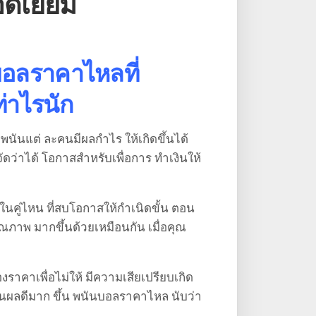
ดเยี่ยม
บอลราคาไหลที่
่าไรนัก
วมพนันแต่ ละคนมีผลกำไร ให้เกิดขึ้นได้
ัดว่าได้ โอกาสสำหรับเพื่อการ ทำเงินให้
ในคู่ไหน ที่สบโอกาสให้กำเนิดขั้น ตอน
ณภาพ มากขึ้นด้วยเหมือนกัน เมื่อคุณ
ราคาเพื่อไม่ให้ มีความเสียเปรียบเกิด
็นผลดีมาก ขึ้น พนันบอลราคาไหล นับว่า