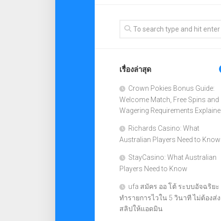
เรื่องล่าสุด
Crown Pokies Bonus Guide:
Welcome Match, Free Spins and
Wagering Requirements Explain
Richards Casino: What
Australian Players Need to Know
StayCasino: What Australian
Players Need to Know
ufa สมัคร ออ โต้ ระบบอัจฉริยะ
ทำรายการไวใน 5 วินาที ไม่ต้องส่ง
สลิปให้แอดมิน