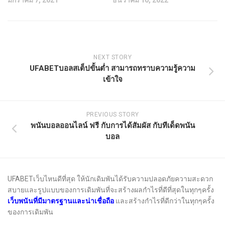
NEXT STORY
UFABETบอลสเต็ปขั้นต่ำ สามารถทราบความรู้ความ
เข้าใจ
PREVIOUS STORY
พนันบอลออนไลน์ ฟรี กับการได้สัมผัส กับทีเด็ดพนัน
บอล
UFABETเว็บไหนดีที่สุด ให้นักเดิมพันได้รับความปลอดภัยความสะดวก
สบายและรูปแบบของการเดิมพันที่จะสร้างผลกำไรที่ดีที่สุดในทุกๆครั้ง
เว็บพนันที่มีมาตรฐานและน่าเชื่อถือ
และสร้างกำไรที่ดีกว่าในทุกๆครั้ง
ของการเดิมพัน