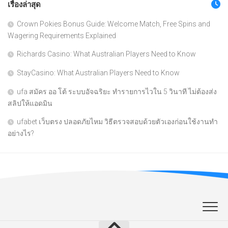
เรื่องล่าสุด
Crown Pokies Bonus Guide: Welcome Match, Free Spins and
Wagering Requirements Explained
Richards Casino: What Australian Players Need to Know
StayCasino: What Australian Players Need to Know
ufa สมัคร ออ โต้ ระบบอัจฉริยะ ทำรายการไวใน 5 วินาที ไม่ต้องส่ง
สลิปให้แอดมิน
ufabet เว็บตรง ปลอดภัยไหม วิธีตรวจสอบด้วยตัวเองก่อนใช้งานทำ
อย่างไร?