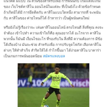
แนวคิด มีแบบ ใน ส่วนของสำหรับเพื่อ การพนันกับ เกมแต่ละเกม
ของ เว็บไซต์คาสิโน ออนไลน์ในแต่ละ ที่เป็นยังไง ด้วยข้อกำหนด
ถ้าเกิดมิได้มี การยึดติดกับ คาสิโนแบบใดหนึ่ง สามารถที่ จะพนัน
กับ คาสิโนของ ค่ายไหนก็ได้ ถ้าหากว่า เป็นผู้พนันคนใหม่
หรือยังไม่รู้เรื่องว่าจะ เล่นคาสิโนออนไลน์ ตรงไหนดี สิ่งที่คุณ คงจะ
จำต้อง เข้าไปทำ ความเข้าใจก็คือ คุณอยากได้ อะไรจาก คาสิโน
พวกนั้น ก็มันมี เงื่อนไขอะไร ที่รองรับใน สิ่งที่มี ความต้องการ มีข้อ
โต้เถียงบ้าง มันจะช่วย สำหรับเพื่อ การปรับจุดโฟกัส เลือกคาสิโน
ต่างๆ ให้ทำสำเร็จ สำริดให้ได้ กำไรขึ้นมา ได้ง่ายคาสิโน บาคาร่า
เป็นเกมการพนันยอดนิยม
สมัครแทงบอล