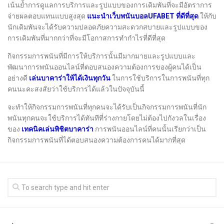
เน้นย้ำการดูแลการบริการและรูปแบบของการเดิมพันที่จะมีอัตราการ
จ่ายผลตอบแทนแบบสูงสุด
แนะนำเว็บพนันบอลUFABET ที่ดีที่สุด
ให้กับ
นักเดิมพันจะได้รับความปลอดภัยความสะดวกสบายและรูปแบบของ
การเดิมพันที่มากกว่าที่จะมีโอกาสการทำกำไรที่ดีที่สุด
กิจกรรมการพนันที่มีการให้บริการนั้นมีมากมายและรูปแบบและ
พัฒนาการพนันออนไลน์ที่ตอบสนองความต้องการของผู้คนได้เป็น
อย่างดี
เล่นบาคาร่าให้ได้เงินทุกวัน
ในการใช้บริการในการพนันที่ทุก
คนนะคะสงสัยว่าใช้บริการได้แล้วในปัจจุบันนี้
จะทำให้กิจกรรมการพนันที่ทุกคนจะได้รับเป็นกิจกรรมการพนันที่นัก
พนันทุกคนจะใช้บริการได้ทันทีที่ร่างกายโดยไม่ต้องไปกังวลในเรื่อง
ของ
เทคนิคเล่นพิชิตบาคาร่า
การพนันออนไลน์ที่คนนั้นเรียกว่าเป็น
กิจกรรมการพนันที่ได้ตอบสนองความต้องการคนได้มากที่สุด