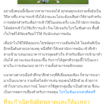
อย่างยิ่งตอนนี้เนื่องจากสามารถเล่นได้ ทุกหนทุกแห่งรวมทั้งยังเป็น
วิถีทางซึ่ง สามารถเข้าถึงได้ง่ายและไม่จะต้องเสียค่าใช้จ่ายสำหรับ
การสมัครสำหรับเพื่อการเข้าใช้ในแต่ละครั้ง และก็ถ้านักการพนัน
ได้สมัครเข้าไปใช้บริการแล้ว ก็จะได้เจอกับโปรโมชั่นต่างๆ พื้นที่
เว็บไซต์ได้จัดเตรียมไว้ให้ กับนักเล่นการพนัน
เพื่อนำไปใช้ให้มีคุณประโยชน์ต่อการวางเดิมพันได้ โดยทันทีเป็น
อีกหนึ่งต้นสายปลายเหตุ หนึ่งที่ทำให้เหล่านักการพนัน เข้าที่เข้า
ทางเข้ามาเล่นเกมบาคาร่าบรรลุผลสำเร็จ สำหรับเพื่อการเข้ามาทำ
เงินได้ อย่างแจ่มแจ้งเยอะขึ้น กับการได้สูตรดีๆกลุ่มนี้ไว้เป็นแถว
ทางใน การเล่นเกมบาคาร่า รวมทั้งสามารถพลิกแพลง
แนวทางต่างๆเมื่อทำศึกษาสึกต่างๆที่ดีเยี่ยมพอเพียง ก็สามารถเอา
มาเป็นแนวทาง รวมทั้งสไตล์การเล่น ของตนได้อีกด้วย ด้วยการ
เข้าไปหาประสบการณ์ โดยการใช้สูตรกลุ่มนี้มาเป็นตัวช่วย ซึ่งจะ
เป็นการลดการเสี่ยงสำหรับการลงทุน
โปรโมชั่นแจกเครดิตฟรี
ที่จะกำเนิดข้อผิดพลาดและก็ล้มเหลว