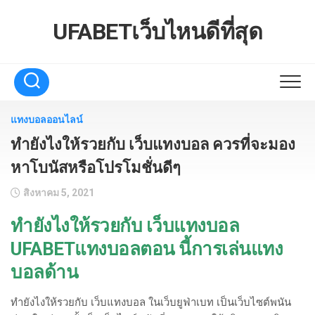
Skip
to
UFABETเว็บไหนดีที่สุด
content
แทงบอลออนไลน์
ทำยังไงให้รวยกับ เว็บแทงบอล ควรที่จะมอง
หาโบนัสหรือโปรโมชั่นดีๆ
สิงหาคม 5, 2021
ทำยังไงให้รวยกับ เว็บแทงบอล
UFABETแทงบอลตอน นี้การเล่นแทง
บอลด้าน
ทำยังไงให้รวยกับ เว็บแทงบอล ในเว็บยูฟ่าเบท เป็นเว็บไซต์พนัน