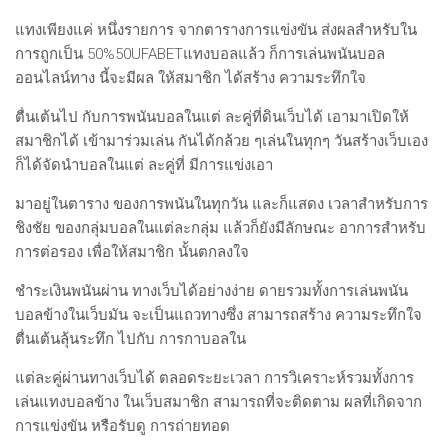
แทงเพียงแค่ หนึ่งรายการ จากตารางการแข่งขัน ส่งผลสำหรับใน
การถูกเป็น 50%50UFABETแทงบอลแล้ว ก็การเล่นพนันบอล
ออนไลน์ทาง นี้จะมีผล ให้สมาชิก ได้สร้าง ความระทึกใจ
ตื่นเต้นไป กับการพนันบอลในแต่ ละคู่ที่ดินเว็บได้ เอามาเปิดให้
สมาชิกได้ เข้ามาร่วมเล่น กันได้กล้วย ๆเล่นในทุกๆ วันสร้างเว็บเอง
ก็ได้จัดนำบอลในแต่ ละคู่ที่ มีการแข่งเอา
มาอยู่ในตาราง ของการพนันในทุกวัน และก็แสดง เวลาสำหรับการ
ชิงชัย ของกลุ่มบอลในแต่ละกลุ่ม แล้วก็ยังมีลักษณะ อาการสำหรับ
การต่อรอง เพื่อให้สมาชิก นั้นตกลงใจ
ชำระเงินพนันผ่าน ทางเว็บได้อย่างง่าย ดายรวมทั้งการเล่นพนัน
บอลข้างในเว็บมัน จะเป็นแถวทางซึ่ง สามารถสร้าง ความระทึกใจ
ตื่นเต้นลุ้นระทึก ไปกับ การกาบอลใน
แต่ละคู่ผ่านทางเว็บได้ ตลอดระยะเวลา การวิเคราะห์รวมทั้งการ
เล่นแทงบอลข้าง ในเว็บสมาชิก สามารถที่จะติดตาม ผลที่เกิดจาก
การแข่งขัน หรือรับดู การถ่ายทอด