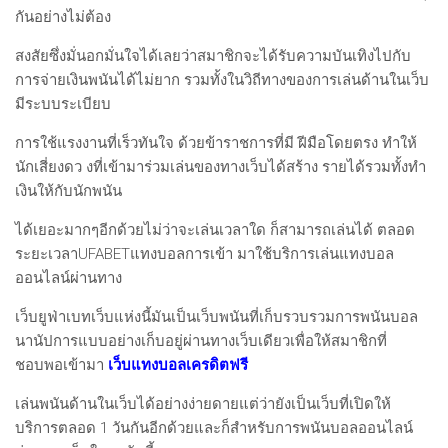
กันอย่างไม่ต้อง
สงสัยซึ่งมั่นอกมั่นใจได้เลยว่าสมาชิกจะได้รับความบันเทิงไปกับ
การจ่ายเงินพนันได้ไม่ยาก รวมทั้งในวิถีทางของการเล่นด้านในเว็บ
มีระบบระเบียบ
การใช้แรงงานที่เร็วทันใจ ด้วยข้าราชการที่มี ฝีมือโดยตรง ทำให้
นักเสี่ยงดว งที่เข้ามาร่วมเล่นของทางเว็บได้สร้าง รายได้รวมทั้งทำ
เงินให้กับนักพนัน
ได้เยอะมากๆอีกด้วยไม่ว่าจะเล่นเวลาใด ก็สามารถเล่นได้ ตลอด
ระยะเวลาUFABETแทงบอลการเข้า มาใช้บริการเล่นแทงบอล
ออนไลน์ผ่านทาง
เว็บยูฟ่าเบทเว็บแห่งนี้มันเป็นเว็บพนันที่เก็บรวบรวมการพนันบอล
นานัปการแบบอย่างเก็บอยู่ผ่านทางเว็บเดียวเพื่อให้สมาชิกที่
ชอบพอเข้ามา
เว็บแทงบอลเครดิตฟรี
เล่นพนันด้านในเว็บได้อย่างง่ายดายแต่ว่ายังเป็นเว็บที่เปิดให้
บริการตลอด 1 วันกันอีกด้วยและก็สำหรับการพนันบอลออนไลน์