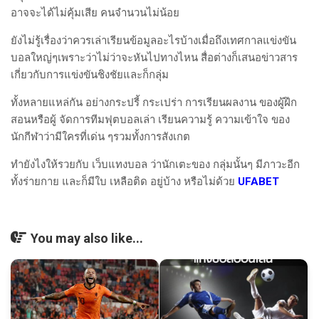
อาจจะได้ไม่คุ้มเสีย คนจำนวนไม่น้อย
ยังไม่รู้เรื่องว่าควรเล่าเรียนข้อมูลอะไรบ้างเมื่อถึงเทศกาลแข่งขัน
บอลใหญ่ๆเพราะว่าไม่ว่าจะหันไปทางไหน สื่อต่างก็เสนอข่าวสาร
เกี่ยวกับการแข่งขันชิงชัยและก็กลุ่ม
ทั้งหลายแหล่กัน อย่างกระปรี้ กระเปร่า การเรียนผลงาน ของผู้ฝึก
สอนหรือผู้ จัดการทีมฟุตบอลเล่า เรียนความรู้ ความเข้าใจ ของ
นักกีฬาว่ามีใครที่เด่น ๆรวมทั้งการสังเกต
ทำยังไงให้รวยกับ เว็บแทงบอล ว่านักเตะของ กลุ่มนั้นๆ มีภาวะอีก
ทั้งร่ายกาย และก็มีใบ เหลือติด อยู่บ้าง หรือไม่ด้วย
UFABET
You may also like...