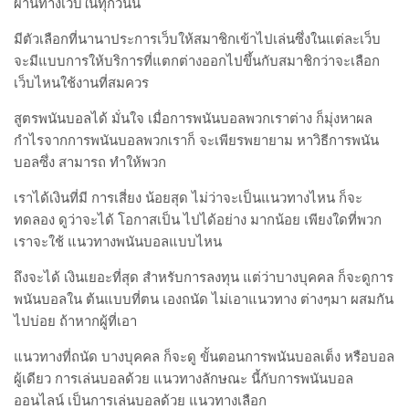
ผ่านทางเว็บในทุกวันนี้
มีตัวเลือกที่นานาประการเว็บให้สมาชิกเข้าไปเล่นซึ่งในแต่ละเว็บ
จะมีแบบการให้บริการที่แตกต่างออกไปขึ้นกับสมาชิกว่าจะเลือก
เว็บไหนใช้งานที่สมควร
สูตรพนันบอลได้ มั่นใจ เมื่อการพนันบอลพวกเราต่าง ก็มุ่งหาผล
กำไรจากการพนันบอลพวกเราก็ จะเพียรพยายาม หาวิธีการพนัน
บอลซึ่ง สามารถ ทำให้พวก
เราได้เงินที่มี การเสี่ยง น้อยสุด ไม่ว่าจะเป็นแนวทางไหน ก็จะ
ทดลอง ดูว่าจะได้ โอกาสเป็น ไปได้อย่าง มากน้อย เพียงใดที่พวก
เราจะใช้ แนวทางพนันบอลแบบไหน
ถึงจะได้ เงินเยอะที่สุด สำหรับการลงทุน แต่ว่าบางบุคคล ก็จะดูการ
พนันบอลใน ต้นแบบที่ตน เองถนัด ไม่เอาแนวทาง ต่างๆมา ผสมกัน
ไปบ่อย ถ้าหากผู้ที่เอา
แนวทางที่ถนัด บางบุคคล ก็จะดู ขั้นตอนการพนันบอลเต็ง หรือบอล
ผู้เดียว การเล่นบอลด้วย แนวทางลักษณะ นี้กับการพนันบอล
ออนไลน์ เป็นการเล่นบอลด้วย แนวทางเลือก