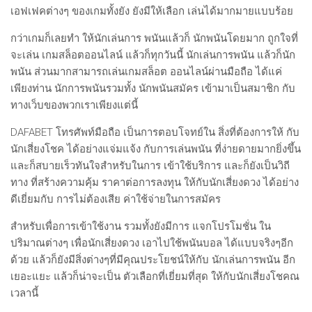
เอฟเฟคต่างๆ ของเกมทั้งยัง ยังมีให้เลือก เล่นได้มากมายแบบร้อย
กว่าเกมก็เลยทำ ให้นักเล่นการ พนันแล้วก็ นักพนันโดยมาก ถูกใจที่
จะเล่น เกมสล็อตออนไลน์ แล้วก็ทุกวันนี้ นักเล่นการพนัน แล้วก็นัก
พนัน ส่วนมากสามารถเล่นเกมสล็อต ออนไลน์ผ่านมือถือ ได้แค่
เพียงท่าน นักการพนันรวมทั้ง นักพนันสมัคร เข้ามาเป็นสมาชิก กับ
ทางเว็บของพวกเราเพียงแต่นี้
DAFABET โทรศัพท์มือถือ เป็นการตอบโจทย์ใน สิ่งที่ต้องการให้ กับ
นักเสี่ยงโชค ได้อย่างแจ่มแจ้ง กับการเล่นพนัน ที่ง่ายดายมากยิ่งขึ้น
และก็สบายเร็วทันใจสำหรับในการ เข้าใช้บริการ และก็ยังเป็นวิถี
ทาง ที่สร้างความคุ้ม ราคาต่อการลงทุน ให้กับนักเสี่ยงดวง ได้อย่าง
ดีเยี่ยมกับ การไม่ต้องเสีย ค่าใช้จ่ายในการสมัคร
สำหรับเพื่อการเข้าใช้งาน รวมทั้งยังมีการ แจกโปรโมชั่น ใน
ปริมาณต่างๆ เพื่อนักเสี่ยงดวง เอาไปใช้พนันบอล ได้แบบจริงๆอีก
ด้วย แล้วก็ยังมีสิ่งต่างๆที่มีคุณประโยชน์ให้กับ นักเล่นการพนัน อีก
เยอะแยะ แล้วก็น่าจะเป็น ตัวเลือกที่เยี่ยมที่สุด ให้กับนักเสี่ยงโชคณ
เวลานี้