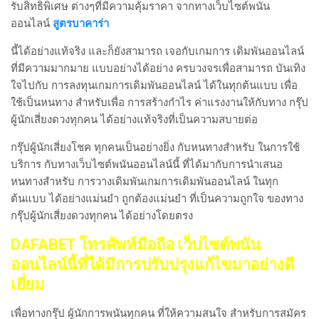
รับสิทธิพิเศษ ต่างๆที่มีความคุ้มราคา จากทางเว็บไซต์พนัน
ออนไลน์
สูตรบาคาร่า
นี้ได้อย่างแท้จริง และก็ยังสามารถ เจอกับเกมการ เดิมพันออนไลน์
ที่มีความมากมาย แบบอย่างได้อย่าง ครบวงจรเพื่อสามารถ บันเทิง
ใจไปกับ การลงทุนเกมการเดิมพันออนไลน์ ได้ในทุกต้นแบบ เพื่อ
ใช้เป็นหนทาง สำหรับเพื่อ การสร้างกำไร ค่าแรงงานให้กับทาง กรุ๊ป
ผู้นักเสี่ยงดวงทุกคน ได้อย่างแท้จริงที่เป็นความสบายต่อ
กรุ๊ปผู้นักเสี่ยงโชค ทุกคนเป็นอย่างยิ่ง กับหนทางสำหรับ ในการใช้
บริการ กับทางเว็บไซต์พนันออนไลน์นี้ ที่ได้มากับการนำเสนอ
หนทางสำหรับ การวางเดิมพันเกมการเดิมพันออนไลน์ ในทุก
ต้นแบบ ได้อย่างแม่นยำ ถูกต้องแม่นยำ ที่เป็นความถูกใจ ของทาง
กรุ๊ปผู้นักเสี่ยงดวงทุกคน ได้อย่างโดยตรง
DAFABET โทรศัพท์มือถือ เว็บไซต์พนัน
ออนไลน์นี้ที่ได้มีการปรับปรุงแก้ไขมาอย่างดี
เยี่ยม
เพื่อทางกรุ๊ป ผู้นักการพนันทุกคน ที่ให้ความสนใจ สำหรับการสมัคร