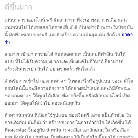
ดีขึ้นมาก
เล่นบาคาร่าออนไลน์ ฟรี
มันสามารถ ที่จะเอาชนะ การเลือกเล่น
เกมพนันไพ่ ได้ง่ายเลย โอกาสเสี่ยงได้ เป็นอย่างดี เพราะในปัจจุบัน
นี้ มักที่จะชอบ ของฟรี และยังสร้าง ความเป็นจุดเด่น อีกด้วย
บาคา
ร่า
สามารถเข้ามา หารายได้ กันตลอดเวลา เป็นเกมที่ทำเงิน กันได้
แบบ ที่ไม่ได้รับความยุ่งยาก และเพียงแค่ไม่กี่วินาที ก็สามารถ
สร้างเงินกระเป๋า กันได้ อย่างรวดเร็ว ทันใจแล้ว
สำหรับการเข้าไป ลองเกมต่าง ๆ ในขณะนี้ หรือรูปแบบ ของคาสิโน
ออนไลน์นั้น จะมีความต้องการ ได้อย่างสม่ำเสมอ และก็มีลักษณะ
ของเกมต่าง ๆ ให้คุณได้เลือก ที่มากยิ่งขึ้น หรือมีเว็บออนไลน์ เปิด
ออกมา ให้คุณได้เข้าไป ลองพนันทุกวัน
ถ้าหากนักพนัน ที่เลือกใช้รูปแบบ ของเงินฟรี เอามาเป็นตัวช่วย ใน
การเดิมพัน มันก็นับว่า สร้างช่องทาง ในการทำกำไร ให้เกิดขึ้น ได้
ที่คงจะต้อง ขึ้นอยู่กับ นักพนันว่า จะเลือกเอาลักษณะใด หรือเลือก
การเดิมพันใด มาสร้าง เป็นช่องทาง ให้เป็นกำไร ขึ้นมาได้ มากกว่า