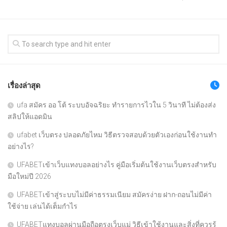
เรื่องล่าสุด
ufa สมัคร ออ โต้ ระบบอัจฉริยะ ทำรายการไวใน 5 วินาที ไม่ต้องส่ง
สลิปให้แอดมิน
ufabet เว็บตรง ปลอดภัยไหม วิธีตรวจสอบด้วยตัวเองก่อนใช้งานทำ
อย่างไร?
UFABETเข้าเว็บแทงบอลอย่างไร คู่มือเริ่มต้นใช้งานเว็บตรงสำหรับ
มือใหม่ปี 2026
UFABETเข้าสู่ระบบไม่มีค่าธรรมเนียม สมัครง่าย ฝาก-ถอนไม่มีค่า
ใช้จ่าย เล่นได้เต็มกำไร
UFABETแทงบอลผ่านมือถือตรงเว็บแม่ วิธีเข้าใช้งานและสิ่งที่ควรรู้