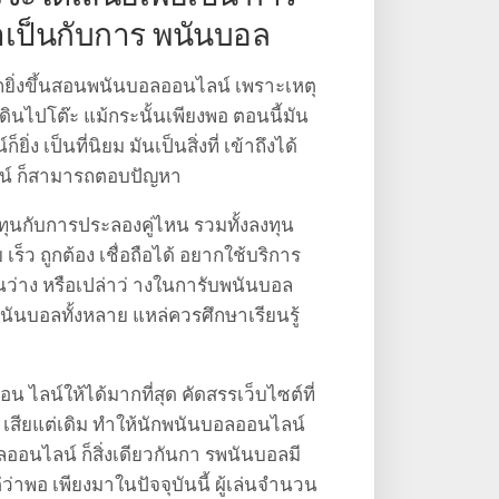
่จำเป็นกับการ พนันบอล
กยิ่งขึ้นสอนพนันบอลออนไลน์ เพราะเหตุ
ินไปโต๊ะ แม้กระนั้นเพียงพอ ตอนนี้มัน
 เป็นที่นิยม มันเป็นสิ่งที่ เข้าถึงได้
ลน์ ก็สามารถตอบปัญหา
งทุนกับการประลองคู่ไหน รวมทั้งลงทุน
 ถูกต้อง เชื่อถือได้ อยากใช้บริการ
ันว่าง หรือเปล่าว่ างในการับพนันบอล
ันบอลทั้งหลาย แหล่ควรศึกษาเรียนรู้
ไลน์ให้ได้มากที่สุด คัดสรรเว็บไซต์ที่
วน เสียแต่เดิม ทำให้นักพนันบอลออนไลน์
บอลออนไลน์ ก็สิ่งเดียวกันกา รพนันบอลมี
่าพอ เพียงมาในปัจจุบันนี้ ผู้เล่นจำนวน