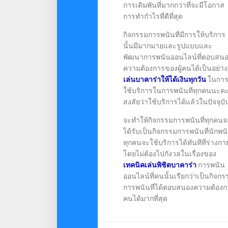
การเดิมพันที่มากกว่าที่จะมีโอกาส
การทำกำไรที่ดีที่สุด
กิจกรรมการพนันที่มีการให้บริการ
นั้นมีมากมายและรูปแบบและ
พัฒนาการพนันออนไลน์ที่ตอบสน
ความต้องการของผู้คนได้เป็นอย่าง
เล่นบาคาร่าให้ได้เงินทุกวัน
ในกา
ใช้บริการในการพนันที่ทุกคนนะค
สงสัยว่าใช้บริการได้แล้วในปัจจุบัน
จะทำให้กิจกรรมการพนันที่ทุกคนจ
ได้รับเป็นกิจกรรมการพนันที่นักพน
ทุกคนจะใช้บริการได้ทันทีที่ร่างกา
โดยไม่ต้องไปกังวลในเรื่องของ
เทคนิคเล่นพิชิตบาคาร่า
การพนัน
ออนไลน์ที่คนนั้นเรียกว่าเป็นกิจกร
การพนันที่ได้ตอบสนองความต้องก
คนได้มากที่สุด