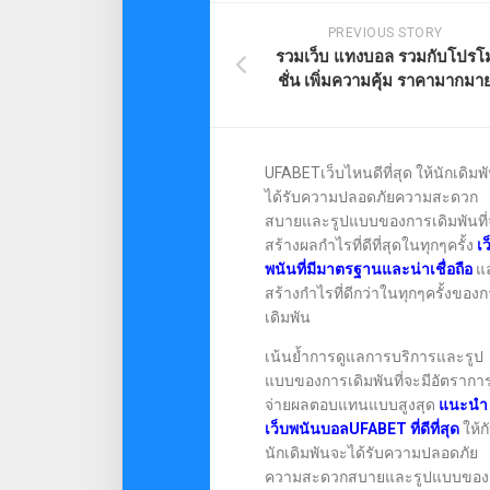
PREVIOUS STORY
รวมเว็บ แทงบอล รวมกับโปรโ
ชั่น เพิ่มความคุ้ม ราคามากมา
UFABETเว็บไหนดีที่สุด ให้นักเดิมพ
ได้รับความปลอดภัยความสะดวก
สบายและรูปแบบของการเดิมพันที่
สร้างผลกำไรที่ดีที่สุดในทุกๆครั้ง
เว
พนันที่มีมาตรฐานและน่าเชื่อถือ
แ
สร้างกำไรที่ดีกว่าในทุกๆครั้งของ
เดิมพัน
เน้นย้ำการดูแลการบริการและรูป
แบบของการเดิมพันที่จะมีอัตรากา
จ่ายผลตอบแทนแบบสูงสุด
แนะนำ
เว็บพนันบอลUFABET ที่ดีที่สุด
ให้ก
นักเดิมพันจะได้รับความปลอดภัย
ความสะดวกสบายและรูปแบบของ