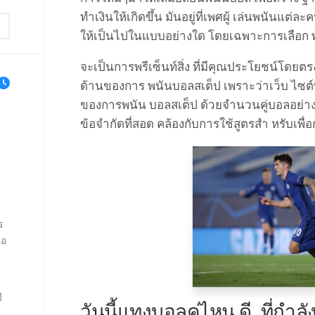
ทำเงินให้เกิดขึ้น มันอยู่ที่เพศผู้ เล่นพนันแ
ให้เป็นไปในแบบอย่างใด โดยเฉพาะการเลือก 
จะเป็นการพรีเซ็นท์สิ่ง ที่มีคุณประโยชน์โดยตรง
ด้านของการ พนันบอลสเต็ป เพราะว่าเว็บ ไซต์พ
ของการพนัน บอลสเต็ป ด้วยจำนวนคู่บอลอย่าง น้
ข้อจำกัดที่สอด คล้องกับการใช้สูตรสำ หรับเพื
ี
ร
ือ
ี
วันนี้แทงบอลคู่ไหน ดี ที่กำล