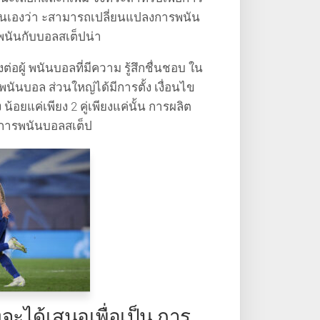
ต่ละคนเองว่า ะสามารถเปลี่ยนแปลงการพนัน
พนันกับบอลสเต็ปน่า
ต่อผู้ พนันบอลที่มีความ รู้สึกชื่นชอบ ใน
นันบอล ส่วนใหญ่ได้มีการตั้ง เงื่อนไข
อยแค่เพียง 2 คู่เพียงแค่นั้น การผลิต
่อการพนันบอลสเต็ป
ังจะได้เสนอเพื่อเป็น การ