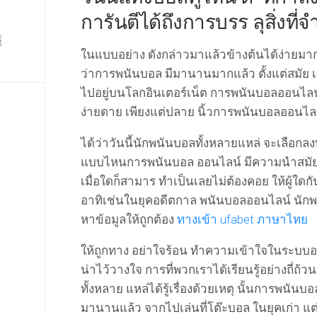
การันตีได้ถึงการบรร ลุสิ่งที
้
ในแบบอย่าง ดังกล่าวมาแล้วข้างต้นได้ง่ายมา
ว่าการพนันบอล มีมานานมากแล้ว ตั้งแต่สมัย เด
ไปอยู่บนโลกอินเตอร์เน็ต การพนันบอลออนไลน์ก็ยิ่ง
ง่ายดาย เพียงแต่ปลาย นิ้วการพนันบอลออนไ
ได้ว่าวันนี้นักพนันบอลทั้งหลายแหล่ จะเลือกล
แบบไหนการพนันบอล ออนไลน์ มีความนำสมัย เร็ว
เมื่อใดก็สามาร ทำเป็นเลยไม่ต้องคอย ให้ผู้ใดก
อาทิเช่นในยุคอดีตกาล พนันบอลออนไลน์ นักพน
หาข้อมูลให้ถูกต้อง
ทางเข้า ufabet ภาษาไทย
ให้ถูกทาง อย่าใจร้อน ทำความเข้าใจในระบบออน 
น่าไว้วางใจ การที่พวกเราได้เรียนรู้อย่างถี่ถ้
ทั้งหลาย แหล่ได้รู้เรื่องด้วยเหตุ นั้นการพนัน
มานานแล้ว จากไปเล่นที่โต๊ะบอล ในยุคเก่า แต่ว