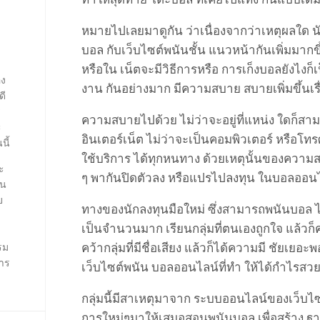
หมายไปเลยมาดูกัน ว่าเนื่องจากว่าเหตุผลใด 
บอล กับเว็บไซต์พนันชั้น แนวหน้ากันเพิ่มมากขึ
หรือใน เน็ตจะมีวิธีการหรือ การเก็งบอลยังไงก็
อง
งาน กันอย่างมาก มีความสบาย สบายเพิ่มขึ้นเรื่อย
ดี
ร
ความสบายไปด้วย ไม่ว่าจะอยู่ที่แหน่ง ใดก็ส
ะ
อินเตอร์เน็ต ไม่ว่าจะเป็นคอมพิวเตอร์ หรือโทร
นี้
ใช้บริการ ได้ทุกหนทาง ด้วยเหตุนั้นของความส
ะ
ๆ พากันปิดตัวลง หรือแปรไปลงทุน ในบอลออนไลน์
ัน
ย
ทางของนักลงทุนมือใหม่ ซึ่งสามารถพนันบอล ได้อ
เป็นจำนวนมาก เรียนกลุ่มที่ตนเองถูกใจ แล้วก
คว้ากลุ่มที่มีชื่อเสียง แล้วก็ได้ความมี ชัยเยอ
รม
าร
เว็บไซต์พนัน บอลออนไลน์ที่ทำ ให้ได้กำไรสวยๆ
กลุ่มนี้มีสาเหตุมาจาก ระบบออนไลน์ของเว็บไซต์
การใหม่ๆมาให้เสมอสอนพนันบอล เพื่อสร้าง ฐาน