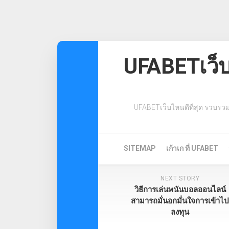
Skip
to
UFABETเว็บ
content
UFABETเว็บไหนดีที่สุด รวบรวม
SITEMAP
เก้าเก ที่ UFABET
NEXT STORY
วิธีการเล่นพนันบอลออนไลน์
สามารถมั่นอกมั่นใจการเข้าไป
ลงทุน