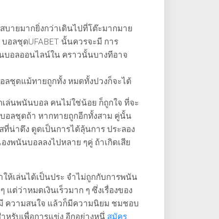
สบายมากยิ่งกว่าเดินไปที่โต๊ะมากมาย
 บอลชุดUFABET นั้นควรจะมี การ
ารพนันบอลออนไลน์ใน คราวนั้นบางทีอาจ
ชุดแม้ทายถูกทั้ง หมดทั้งปวงก็จะได้
กเล่นพนันบอล คนไม่ใช่น้อย ก็ถูกใจ ที่จะ
อลชุดถ้า หากทายถูกอีกทั้งสาม คู่นั้น
ที่น่าดึง ดูดเป็นการได้ลุ้นการ ประลอง
นเองพนันบอลลงไปหลาย ๆคู่ ถ้าเกิดเสีย
ทำให้เล่นได้เป็นประ จำไม่ถูกกับการพนัน
แต่ว่าหมดเงินเร็วมาก ๆ ซึ่งเรื่องของ
มี ความสนใจ แล้วก็มีความนิยม ชมชอบ
หรับเพื่อการแข่ง อีกอย่างหนึ่
สมัคร