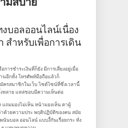
ความสบาย
แทงบอลออนไลน์เนื่อง
า สำหรับเพื่อการเดิน
อการชำระเงินที่ก็ยัง มีการเสี่ยงอยู่เมื่อ
อีกทั้ง โทรศัพท์มือถือแล้วก็
ัครสมาชิกในเว็บ ไซต์ไซน์ที่ซึ่งเวลานี้
ทั้งหลาย แหล่ชอบมีความเห็นต่อ
แถมมองไม่เห็น หน้ามองเห็น ตาผู้
ว่าด้วยความประ พฤติปฏิบัติของคน สมัย
พนันบอล ออนไลน์ แบบงี้กันเรื่อยกระ ทั่ง
ดิม ๆ แทบหมดความ