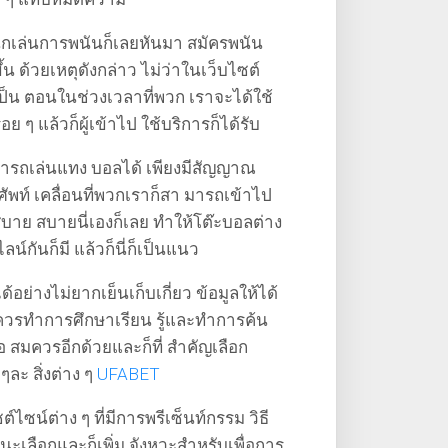
นักเล่นการพนันก็เลยหันมา สมัครพนัน
้น ด้วยเหตุดังกล่าว ไม่ว่าในเว็บไซต์
เป็น ตอนในช่วงเวลาที่พวก เราจะได้ใช้
 ๆ แล้วก็ผู้เข้าไป ใช้บริการก็ได้รับ
ามารถเล่นแทง บอลได้ เพียงมีสัญญาณ
ศัพท์ เคลื่อนที่พวกเราก็สา มารถเข้าไป
บาย สบายนี่เองก็เลย ทำให้โต๊ะบอลต่าง
กันก็มี แล้วก็นี่ก็เป็นแนว
ย่างไม่ยากเย็นเก็บเกี่ยว ข้อมูลให้ได้
็ควรทำการศึกษาเรียน รู้และทำการค้น
ะพอ สมควรอีกด้วยและก็ที่ สำคัญเลือก
ละ สิ่งต่าง ๆ
UFABET
ไซน์ต่าง ๆ ที่มีการพรีเซ็นท์กรรม วิธี
ะเลือกและก็เพิ่ม จังหวะสำหรับเพื่อการ