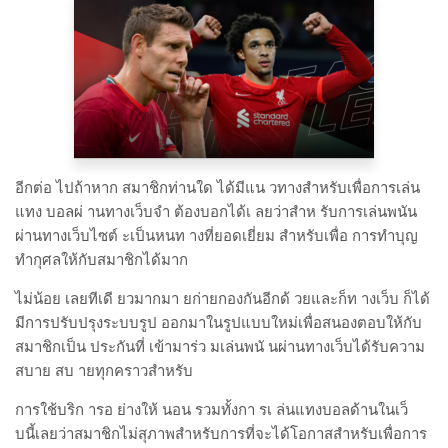
อีกต่อ ไปถ้าหาก สมาชิกท่านใด ได้มีแน วทางสำหรับเพื่อการเล่น
แทง บอลผ่ านทางเว็บจำ ต้องบอกได้เ ลยว่าสำห รับการเล่นพนัน
ผ่านทางเว็บไซต์ ะเป็นหนท างที่ยอดเยี่ยม สำหรับเพื่อ การทำบุญ
ทำกุศลให้กับสมาชิกได้มาก
ไม่น้อย เลยทีเดี ยวมากมา ยก่ายกองกันอีกด้ วยและก็ท างเว็บ ก็ได้
มีการปรับปรุงระบบรูป ออกมาในรูปแบบใหม่เพื่อสนองตอบให้กับ
สมาชิกเป็น ประกันที่ เข้ามาร่ว มเล่นพนั นผ่านทางเว็บได้รับความ
สบาย สบ ายทุกคราวสำหรับ
การใช้บริก ารอ ย่างให้ นอน รวมทั้งกา รเ ล่นแทงบอลด้านในเว็
บนี้เลยว่าสมาชิกไม่สุภาพสำหรับการที่จะได้โอกาสสำหรับเพื่อการ