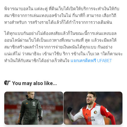
พิจารณาบอลใน แต่ละคู่ ที่ดินเว็บได้เปิดให้บริการจะทำเงินให้กับ
สมาชิกจากการเล่นแทงบอลข้างในไม่ กี่นาทีก็ สามารถ เลือกวิถี
ทางสำหรับก ารสร้างรายได้แล้วก็ได้กำไรจากการวางเดิมพัน
ได้ทุกแบบกันอย่างไม่ต้องสงสัยแล้วก็ในขณะนี้การเล่นแทงบอล
ออนไลน์ผ่านเว็บได้เป็นแถวทางที่เหมาะสมที่ สุด แล้วจะมีผลให้
สมาชิกสร้างผลกำไรจากการจ่ายเงินพนันได้ทุกแบบ กันอย่าง
แน่แท้ไม่ ว่าสมาธิจะ เข้ามาใช้บ ริกา รข้างใน เว็บเวล าใดก็ตามจะ
ทำเงินให้กับสมาชิกได้อย่างเร็วทันใจ
แจกเครดิตฟรี UFABET
You may also like...