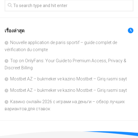
เรื่องล่าสุด
Nouvelle application de paris sportif – guide complet de
vérification du compte
Top on OnlyFans: Your Guide to Premium Access, Privacy &
Discreet Billing
Mostbet AZ – bukmeker ve kazino Mostbet – Giriş rəsmi sayt
Mostbet AZ – bukmeker ve kazino Mostbet – Giriş rəsmi sayt
Казино онлайн 2026 с играми на деньги – обзор лучших
вариантов для ставок