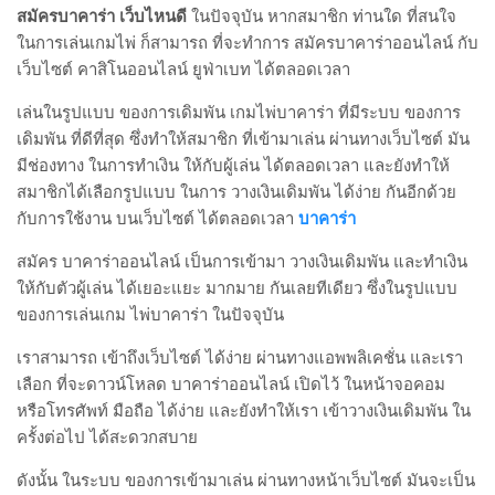
สมัครบาคาร่า เว็บไหนดี
ในปัจจุบัน หากสมาชิก ท่านใด ที่สนใจ
ในการเล่นเกมไพ่ ก็สามารถ ที่จะทำการ
สมัครบาคาร่าออนไลน์
กับ
เว็บไซต์ คาสิโนออนไลน์ ยูฟ่าเบท ได้ตลอดเวลา
เล่นในรูปแบบ ของการเดิมพัน เกมไพ่
บาคาร่า ที่
มีระบบ ของการ
เดิมพัน ที่ดีที่สุด ซึ่งทำให้สมาชิก ที่เข้ามาเล่น ผ่านทางเว็บไซต์ มัน
มีช่องทาง ในการทำเงิน ให้กับผู้เล่น ได้ตลอดเวลา และยังทำให้
สมาชิกได้เลือกรูปแบบ ในการ วางเงินเดิมพัน ได้ง่าย กันอีกด้วย
กับการใช้งาน บนเว็บไซต์ ได้ตลอดเวลา
บาคาร่า
สมัคร บาคาร่าออนไลน์
เป็นการเข้ามา วางเงินเดิมพัน และทำเงิน
ให้กับตัวผู้เล่น ได้เยอะแยะ มากมาย กันเลยทีเดียว ซึ่งในรูปแบบ
ของการเล่นเกม ไพ่บาคาร่า ในปัจจุบัน
เราสามารถ เข้าถึงเว็บไซต์ ได้ง่าย ผ่านทางแอพพลิเคชั่น และเรา
เลือก ที่จะดาวน์
โหลด บาคาร่าออนไลน์
เปิดไว้ ในหน้าจอคอม
หรือโทรศัพท์ มือถือ ได้ง่าย และยังทำให้เรา เข้าวางเงินเดิมพัน ใน
ครั้งต่อไป ได้สะดวกสบาย
ดังนั้น ในระบบ ของการเข้ามาเล่น ผ่านทางหน้าเว็บไซต์ มันจะเป็น