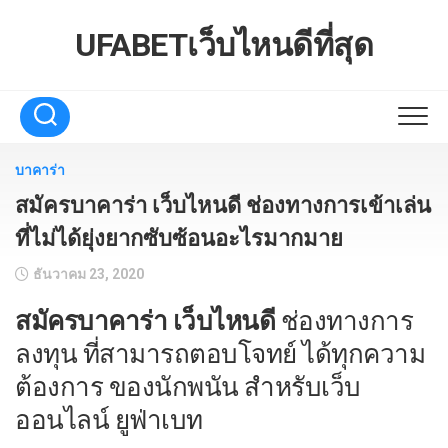
Skip
to
UFABETเว็บไหนดีที่สุด
content
บาคาร่า
สมัครบาคาร่า เว็บไหนดี ช่องทางการเข้าเล่น
ที่ไม่ได้ยุ่งยากซับซ้อนอะไรมากมาย
ธันวาคม 23, 2020
สมัครบาคาร่า เว็บไหนดี
ช่องทางการ
ลงทุน ที่สามารถตอบโจทย์ ได้ทุกความ
ต้องการ ของนักพนัน สำหรับเว็บ
ออนไลน์ ยูฟ่าเบท