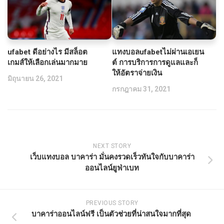
ufabet ดีอย่างไร มีสล็อต
แทงบอลufabetไม่ผ่านเอเยน
เกมส์ให้เลือกเล่นมากมาย
ต์ การบริการการดูแลและก็
ให้อัตราจ่ายเงิน
มิถุนายน 26, 2021
กรกฎาคม 31, 2021
NEXT STORY
เว็บแทงบอล บาคาร่า มั่นคงรวดเร็วทันใจกับบาคาร่า
ออนไลน์ยูฟ่าเบท
PREVIOUS STORY
บาคาร่าออนไลน์ฟรี เป็นตัวช่วยที่น่าสนใจมากที่สุด