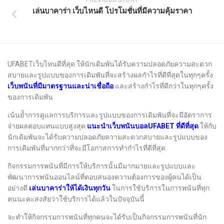
เล่นบาคาร่า เว็บไหนดี โปรโมชั่นที่มีความคุ้มราคา
UFABETเว็บไหนดีที่สุด ให้นักเดิมพันได้รับความปลอดภัยความสะดวก
สบายและรูปแบบของการเดิมพันที่จะสร้างผลกำไรที่ดีที่สุดในทุกๆครั้ง
เว็บพนันที่มีมาตรฐานและน่าเชื่อถือ
และสร้างกำไรที่ดีกว่าในทุกๆครั้ง
ของการเดิมพัน
เน้นย้ำการดูแลการบริการและรูปแบบของการเดิมพันที่จะมีอัตราการ
จ่ายผลตอบแทนแบบสูงสุด
แนะนำเว็บพนันบอลUFABET ที่ดีที่สุด
ให้กับ
นักเดิมพันจะได้รับความปลอดภัยความสะดวกสบายและรูปแบบของ
การเดิมพันที่มากกว่าที่จะมีโอกาสการทำกำไรที่ดีที่สุด
กิจกรรมการพนันที่มีการให้บริการนั้นมีมากมายและรูปแบบและ
พัฒนาการพนันออนไลน์ที่ตอบสนองความต้องการของผู้คนได้เป็น
อย่างดี
เล่นบาคาร่าให้ได้เงินทุกวัน
ในการใช้บริการในการพนันที่ทุก
คนนะคะสงสัยว่าใช้บริการได้แล้วในปัจจุบันนี้
จะทำให้กิจกรรมการพนันที่ทุกคนจะได้รับเป็นกิจกรรมการพนันที่นัก