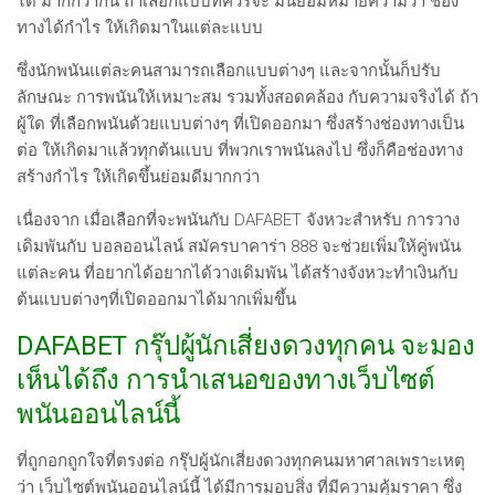
ได้ มากกว่ากัน ถ้าเลือกแบบที่ควรจะ มันย่อมหมายความว่า ช่อง
ทางได้กำไร ให้เกิดมาในแต่ละแบบ
ซึ่งนักพนันแต่ละคนสามารถเลือกแบบต่างๆ และจากนั้นก็ปรับ
ลักษณะ การพนันให้เหมาะสม รวมทั้งสอดคล้อง กับความจริงได้ ถ้า
ผู้ใด ที่เลือกพนันด้วยแบบต่างๆ ที่เปิดออกมา ซึ่งสร้างช่องทางเป็น
ต่อ ให้เกิดมาแล้วทุกต้นแบบ ที่พวกเราพนันลงไป ซึ่งก็คือช่องทาง
สร้างกำไร ให้เกิดขึ้นย่อมดีมากกว่า
เนื่องจาก เมื่อเลือกที่จะพนันกับ DAFABET จังหวะสำหรับ การวาง
เดิมพันกับ บอลออนไลน์ สมัครบาคาร่า 888 จะช่วยเพิ่มให้คู่พนัน
แต่ละคน ที่อยากได้อยากได้วางเดิมพัน ได้สร้างจังหวะทำเงินกับ
ต้นแบบต่างๆที่เปิดออกมาได้มากเพิ่มขึ้น
DAFABET กรุ๊ปผู้นักเสี่ยงดวงทุกคน จะมอง
เห็นได้ถึง การนำเสนอของทางเว็บไซต์
พนันออนไลน์นี้
ที่ถูกอกถูกใจที่ตรงต่อ กรุ๊ปผู้นักเสี่ยงดวงทุกคนมหาศาลเพราะเหตุ
ว่า เว็บไซต์พนันออนไลน์นี้ ได้มีการมอบสิ่ง ที่มีความคุ้มราคา ซึ่ง