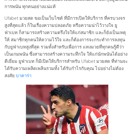
การพนัน ทุกคนอย่างแน่แท้
Ufabet มวยสด ขอเป็นเว็บไซต์ ที่มีการเปิดให้บริการ ที่ครบวงจร
สูงที่สุดแล้ว ก็ในเรื่องความปลอดภัย หรือความน่าไว้วางใจ ยู
ฟ่าเบท ก็สามารถสร้างความตรึงใจให้แก่สมาชิก และก็ยังเป็นเหตุ
ให้ สมาชิกทุกคนให้ความไว้ใจ และก็ต้องการจะกระทำการลงทุน
กับยูฟ่าเบทสูงที่สุด รวมทั้งสำหรับเพื่อการ แทงมวยที่ทุกคนรู้ดีว่า
เป็นเกมพนัน ซึ่งสามารถสร้างความระทึกใจ ให้แก่นักพนันได้อย่าง
ดีเยี่ยม ยูฟ่าเบท ก็มีเปิดให้บริการสำหรับ Ufabet มวยสด ที่ท่านจะ
ได้รับความเพลิดเพลินรวมทั้ง ได้รับกำไรกับคุณ ไปอย่างไม่ต้อง
สงสัย
บาคาร่า