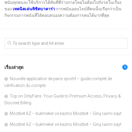
พนันทุกคนจะใช้บริการได้ทันทีที่ร่างกายโดยไม่ต้องไปกังวลในเรื่อง
ของ
เทคนิคเล่นพิชิตบาคาร่า
การพนันออนไลน์ที่คนนั้นเรียกว่าเป็น
กิจกรรมการพนันที่ได้ตอบสนองความต้องการคนได้มากที่สุด
เรื่องล่าสุด
Nouvelle application de paris sportif – guide complet de
vérification du compte
Top on OnlyFans: Your Guide to Premium Access, Privacy &
Discreet Billing
Mostbet AZ – bukmeker ve kazino Mostbet – Giriş rəsmi sayt
Mostbet AZ – bukmeker ve kazino Mostbet – Giriş rəsmi sayt