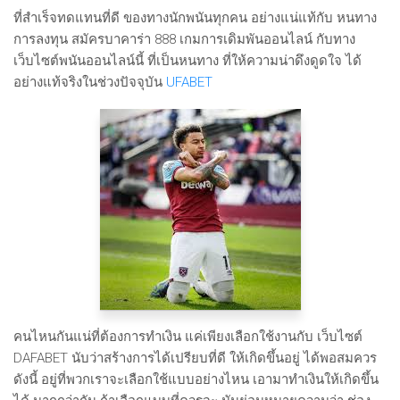
ที่สำเร็จทดแทนที่ดี ของทางนักพนันทุกคน อย่างแน่แท้กับ หนทาง
การลงทุน สมัครบาคาร่า 888 เกมการเดิมพันออนไลน์ กับทาง
เว็บไซต์พนันออนไลน์นี้ ที่เป็นหนทาง ที่ให้ความน่าดึงดูดใจ ได้
อย่างแท้จริงในช่วงปัจจุบัน
UFABET
คนไหนกันแน่ที่ต้องการทำเงิน แค่เพียงเลือกใช้งานกับ เว็บไซต์
DAFABET นับว่าสร้างการได้เปรียบที่ดี ให้เกิดขึ้นอยู่ ได้พอสมควร
ดังนี้ อยู่ที่พวกเราจะเลือกใช้แบบอย่างไหน เอามาทำเงินให้เกิดขึ้น