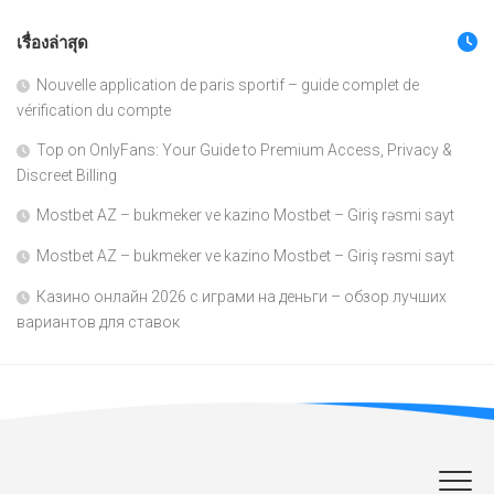
เรื่องล่าสุด
Nouvelle application de paris sportif – guide complet de
vérification du compte
Top on OnlyFans: Your Guide to Premium Access, Privacy &
Discreet Billing
Mostbet AZ – bukmeker ve kazino Mostbet – Giriş rəsmi sayt
Mostbet AZ – bukmeker ve kazino Mostbet – Giriş rəsmi sayt
Казино онлайн 2026 с играми на деньги – обзор лучших
вариантов для ставок