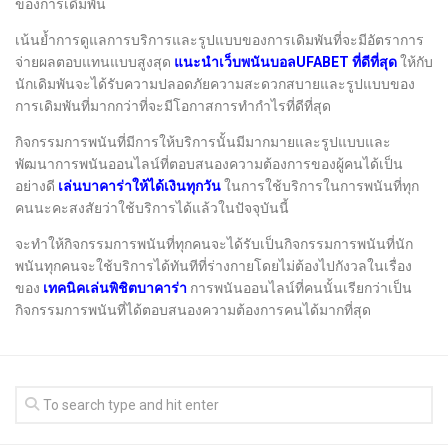
ของการเดิมพัน
เน้นย้ำการดูแลการบริการและรูปแบบของการเดิมพันที่จะมีอัตราการ
จ่ายผลตอบแทนแบบสูงสุด
แนะนำเว็บพนันบอลUFABET ที่ดีที่สุด
ให้กับ
นักเดิมพันจะได้รับความปลอดภัยความสะดวกสบายและรูปแบบของ
การเดิมพันที่มากกว่าที่จะมีโอกาสการทำกำไรที่ดีที่สุด
กิจกรรมการพนันที่มีการให้บริการนั้นมีมากมายและรูปแบบและ
พัฒนาการพนันออนไลน์ที่ตอบสนองความต้องการของผู้คนได้เป็น
อย่างดี
เล่นบาคาร่าให้ได้เงินทุกวัน
ในการใช้บริการในการพนันที่ทุก
คนนะคะสงสัยว่าใช้บริการได้แล้วในปัจจุบันนี้
จะทำให้กิจกรรมการพนันที่ทุกคนจะได้รับเป็นกิจกรรมการพนันที่นัก
พนันทุกคนจะใช้บริการได้ทันทีที่ร่างกายโดยไม่ต้องไปกังวลในเรื่อง
ของ
เทคนิคเล่นพิชิตบาคาร่า
การพนันออนไลน์ที่คนนั้นเรียกว่าเป็น
กิจกรรมการพนันที่ได้ตอบสนองความต้องการคนได้มากที่สุด