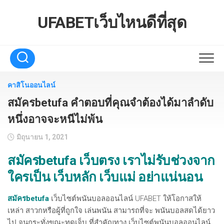
Skip
to
UFABETเว็บไหนดีที่สุด
content
คาสิโนออนไลน์
สมัครbetufa คำตอบที่คุณจำต้องได้มาลำดับ
หนึ่งอาจจะหนีไม่พ้น
มิถุนายน 1, 2021
สมัครbetufa เว็บตรง เราไม่รับช่วงจาก
ใครเป็น เว็บหลัก เว็บแม่ อย่าแน่นอน
สมัครbetufa
เว็บไซต์พนันบอลออนไลน์ UFABET ให้โอกาสให้
เหล่า สาวกหรือผู้ที่ถูกใจ เล่นพนัน สามารถที่จะ พนันบอลสดได้ยาว
ไป จนกระทั่งขณะทดเจ็บ ที่สำคัญทาง เว็บไซต์พนันบอลออนไลน์