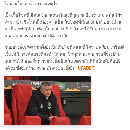
ไม่ฉงนใจ เลยว่าเพราะเหตุไร
เป็นเว็บไซต์ที่ มีคนเข้ามาเล่น กันสูงที่สุดมากยิ่งกว่าเกม พนันกีฬา
จำพวกอื่น ซึ่งโน่นก็เนื่องจากเป็นเว็บไซต์ที่มีเอกลักษณ์ อย่างส่วน
ตัว ก็เลยทำให้สมาชิก นั้นสามารถที่กำลัง จะได้รับความ สามารถ
ตลอดทุกการ เล่นอย่างไม่ต้องสงสัย
กันอย่างยิ่งจริงๆรวมทั้งยังเป็นเว็บไซต์พนัน ที่มีความพร้อม เพรียงที่
เว็บได้มี การคัดสรรที่จะทำให้ สมาชิกทุกท่าน สามารถที่จะเข้ามา
เล่น กันได้เยอะที่สุด รวมทั้งยังเป็นเว็บไซต์พนันที่ติดอันดับท็อปอี
กด้วย ซึ่งจะสร้าง ความมั่นคงและยั่งยืน
UFABET