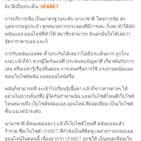
ยัง นึกถึงประเด็น
UFABET
การบริการเพื่อ เป็นมาตรฐานระดับ นานาชาติ โดยการจัด ส่ง
บุคลากรอยู่ประจำ ทุกสนามการประลองที่มีการเตะ ก็เลย ทำให้นัก
พนันบอล ออนไลน์ที่ทำให้ สมาชิกสามารถ มั่นอกมั่นใจได้เลยว่า
อัตราราคาบอล และก็
การรับพนันบอลสด ค้ำประกันได้เลยว่าไม่มีประเด็นการ ถูกโกง
แน่ๆ แล้วก็ถ้า หากผู้ใดกันแน่ที่ ประสบพบปัญหาที่ เกี่ยวพันกับการ
เล่น หรือเปล่ารู้เรื่องขั้นตอน การเล่นหรือการใช้ แรงงานพนันบอล
ของเว็บไซต์พนัน บอลออนไลน์หรือ
พนันก็สามารถที่ จะเข้าไปเรียนรู้เนื้อหา แล้วก็ข่าวสารต่างๆ ได้
อย่างไม่ยากเย็นๆซึ่ง ผู้ใดกันกำหาพนัน บอลเว็บไซต์ไหนดีเว็บไซต์
ไหนหมายถึง เว็บไซต์พนันบอล ออนไลน์ ที่ยอดเยี่ยม เป็นเว็บไซต์
ชั้น แนวหน้าระดับ
นานาชาติ มีคนเล่นเยอะๆ แล้วก็เว็บไซต์ไหนที่ พนันบอลแล้ว
ร่ำรวย ชื่อเว็บไซต์ UFABET ที่กำลังเป็นที่ติดหู เหล่าสาวกแทงบอล
ออนไลน์ในตอนนี้ เนื่องจากว่า UFABET ถูกชูให้ เป็นยอดเยี่ยมเว็บ