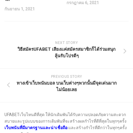
กรกฎาคม 6, 2021
กันยายน 1, 2021
NEXT STORY
วิธีสมัครUFABET เสียงแค่สมัครสมาชิกก็ได้ร่วมสนุก
ลุ้นรับโปรดีๆ
PREVIOUS STORY
ทางเข้าเว็บพนันบอล บนเว็บต่างๆพวกนั้นมีจุดเด่นมาก
ไม่น้อยเลย
UFABETเว็บไหนดีที่สุด ให้นักเดิมพันได้รับความปลอดภัยความสะดวก
สบายและรูปแบบของการเดิมพันที่จะสร้างผลกำไรที่ดีที่สุดในทุกๆครั้ง
เว็บพนันที่มีมาตรฐานและน่าเชื่อถือ
และสร้างกำไรที่ดีกว่าในทุกๆครั้ง