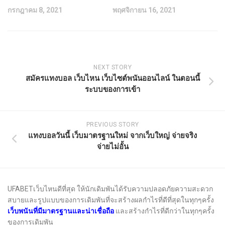
กรกฎาคม 8, 2021
พฤศจิกายน 16, 2021
NEXT STORY
สมัครแทงบอล เว็บไหน เว็บไซต์พนันออนไลน์ ในตอนนี้
ระบบของการเข้า
PREVIOUS STORY
แทงบอลวันนี้ เว็บมาตรฐานใหม่ จากเว็บใหญ่ จ่ายจริง
จ่ายไม่อั้น
UFABETเว็บไหนดีที่สุด ให้นักเดิมพันได้รับความปลอดภัยความสะดวก
สบายและรูปแบบของการเดิมพันที่จะสร้างผลกำไรที่ดีที่สุดในทุกๆครั้ง
เว็บพนันที่มีมาตรฐานและน่าเชื่อถือ
และสร้างกำไรที่ดีกว่าในทุกๆครั้ง
ของการเดิมพัน