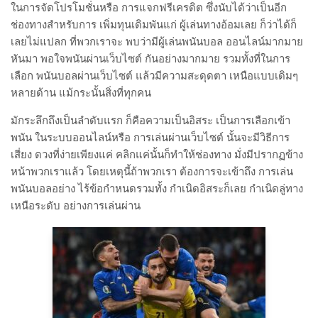
ในการจัดโปรโมชั่นหรือ การแจกฟรีเครดิต ซึ่งนับได้ว่าเป็นอีก
ช่องทางสำหรับการ เพิ่มทุนเดิมพันแก่ ผู้เล่นทางอ้อมเลย ก็ว่าได้ก็
เลยไม่แปลก ที่พวกเราจะ พบว่ามีผู้เล่นพนันบอล ออนไลน์มากมาย
หันมา พอใจพนันผ่านเว็บไซต์ กันอย่างมากมาย รวมทั้งที่ในการ
เลือก พนันบอลผ่านเว็บไซต์ แล้วมีความสะดุดตา เหนือแบบเดิมๆ
หลายด้าน แม้กระนั้นสิ่งที่ทุกคน
มักระลึกถึงเป็นลำดับแรก ก็คือความเป็นอิสระ เป็นการเลือกเข้า
พนัน ในระบบออนไลน์หรือ การเล่นผ่านเว็บไซต์ นั้นจะมีวิธีการ
เสี่ยง ดวงที่ง่ายเพียงแค่ คลิกแค่นั้นก็ทำให้ช่องทาง มั่งมีปรากฏข้าง
หน้าพวกเราแล้ว โดยเหตุนี้ถ้าพวกเรา ต้องการจะเข้าถึง การเล่น
พนันบอลอย่าง ไร้ข้อกำหนดรวมทั้ง กำเนิดอิสระก็เลย กำเนิดลู่ทาง
เหนือระดับ อย่างการเล่นผ่าน