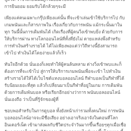
การยินยอม ยอมรับได้กล้วยๆจะมี
เพียงแค่คนเฉพาะกรุ๊ปเพียงแค่นั้น ที่จะเข้าเล่นเข้าใช้บริการไป กับ
เกมพนันและก็สารภาพใน เรื่องเกี่ยวกับการพนัน แม้กระนั้นมาใน
ทุก วันนี้นั้นการเดิมพันได้ เกิดเรื่องที่ผู้คนวิ่งเข้าพบยิ่ง ด้วยกับการ
ให้บริการผ่าน ทางโลกออนไลน์ที่ทั้งที่ยังไม่ ตายแหล่งพึ่งสำหรับ
การทำเงินสร้างรายได้ ได้ไม่เพียงพอแต่ว่าวิถีทางนี้ยังสามารถ
เข้าไป ทำเงินได้โดยง่ายแล้วก็เร็ว
ทันใจอีกด้วย นั่นเองก็เลยทำให้ผู้คนล้นหลาม ต่างวิ่งเข้าพบและก็
ต้องการที่จะเข้าไป สู่การให้บริการเกมพนันเพื่อจะเข้า ไปทำเงิน
สร้างรายได้ให้ได้เว็บไซต์แทงบอลออนไลน์ กีฬาบอลเป็นกีฬาที่ได้
รับนิยมเยอะที่สุด แล้วก็เปลี่ยนมาเป็นกีฬาที่อยู่ในเกม การเดิมพัน
ด้วยการเดิมพันบอล หรือเรียกอีกอย่างว่าการ พนันบอลออนไลน์
นั่นเองถือ ว่าเป็นที่รู้จักของผู้ที่
ชอบพอสำหรับในการดูบอล ทั้งยังหน้าเก่ารวมทั้งคนใหม่ การพนัน
บอลออนไลน์อาจจะมีชื่อเสียง อย่างเอาจริงเอาจังในตอนที่โลก
อินเตอร์เน็ต เข้ามาส่งผลกับชีวิตประจำวันมากขึ้นเรื่อยๆทุกเมื่อเชื่อ