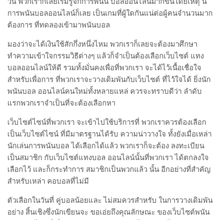
วัน พวกเราก็เลยเริ่มรู้จักการพนัน บอลออนไลน์มากขึ้นโดยเหตุ นี้
การพนันบอลออนไลน์ก็เลย เป็นเกมที่ผู้ใดกันแน่ต่อผู้คนจำนวนมาก
ต้องการ ที่ทดลองเข้ามาพนันบอล
มองว่าจะได้เงินใช้สักกึ่งหนึ่งไหม พวกเราก็เลยจะต้องมาศึกษา
ทำความเข้าใจกรรมวิธีต่างๆ แล้วก็จำเป็นต้องเลือกเว็บไซต์ แทง
บอลออนไลน์ให้ดี รวมทั้งมั่นคงเพื่อที่พวกเรา จะได้ไว้เนื้อเชื่อใจ
สำหรับเพื่อการ ที่พวกเราจะวางเดิมพันกับเว็บไซต์ ที่ไว้ใจได้ ยิ่งนัก
พนันบอล ออนไลน์คนใหม่ทั้งหลายแหล่ ควรจะทราบดีว่า ลำดับ
แรกพวกเราจำเป็นที่จะต้องเลือกหา
เว็บไซต์ไซน์ที่พวกเรา จะเข้าไปใช้บริการที่ พวกเราควรต้องเลือก
เป็นเว็บไซต์ไซน์ ที่มีมาตรฐานได้รับ ความน่าวางใจ ทั้งยังเมื่อเหล่า
นักเล่นการพนันบอล ได้เลือกได้แล้ว พวกเราก็จะต้อง ลงทะเบียน
เป็นสมาชิก กับเว็บไซต์แทงบอล ออนไลน์นั้นที่พวกเรา ได้ตกลงใจ
เลือกไว้ และก็กระทำการ สมาชิกเป็นพวกแล้ว นั้น อีกอย่างที่สำคัญ
สำหรับเหล่า คอบอลที่ไม่มี
ตัวเลือกในวันที่ คู่บอลน้อยและ ไม่สมควรสำหรับ ในการวางเดิมพัน
อย่าง สิ้นเชิงซึ่งนักเขียนจะ ขอเอ่ยถึงคุณลักษณะ ของเว็บไซต์พนัน