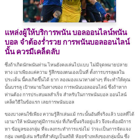
แหล่งผู้ให้บริการพนัน บอลออนไลน์พนัน
บอล จำต้องร่ำรวย การพนันบอลออนไลน์
นั้น ควรมีเคล็ดลับ
ซึ่งถ้าเกิดนักพนันท่าน ไหนยังคงเล่นไปแบบ ไม่มีจุดหมายปลาย
ทาง เอาเพียงแค่ความ รู้สึกของตนเองเป็นที่ ตั้งการบรรลุผลใน
ประเด็น นี้คงเกิดขึ้นได้ ยาก ลองมองแนวทางต่างๆ ที่จะทำให้คุณ
นั้นบรรลุ เป้าหมายในทางของ การพนันบอลออนไลน์ ซึ่งถ้าหาก
ท่านต้อง การประสบผลสำเร็จ สำหรับในการพนันบอล ออนไลน์
เคล็ดวิธีในข้อแรก เลยการพนันบอล
ของบางคนใช้เพียง ความรู้สึกเล่นแม้ กระนั้นอันที่จริงแล้ว บอลที่ได้
เอามาให้ พนันทุกคู่มีการแข่ง ที่เกิดขึ้นจริงอยู่แล้ว จึงจะต้องมีการ
หา ข้อมูลของกลุ่ม ที่จะลงกระทำการแข่งไม่ ว่าจะเป็นการจัดแจง
กลุ่ม เพศผู้เล่น หรือที่สำคัญเป็นสถิติ ห้อยข้างหลังของกลุ่มนั้น ซึ่ง