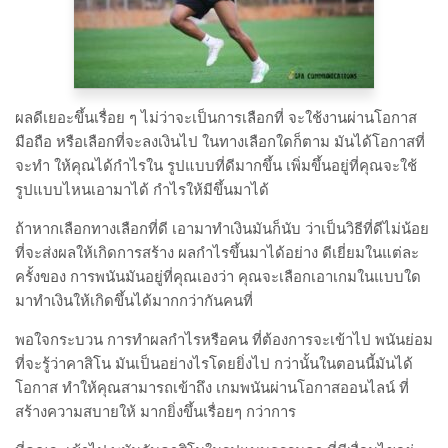
ผลดีเยอะขึ้นเรื่อย ๆ ไม่ว่าจะเป็นการเลือกที่ จะใช้งานผ่านโอกาส
มือถือ หรือเลือกที่จะลงเงินไป ในทางเลือกใดก็ตาม มันได้โอกาสที่
จะทำ ให้คุณได้กำไรใน รูปแบบที่ดีมากขึ้น เพิ่มขึ้นอยู่ที่คุณจะใช้
รูปแบบไหนเอามาได้ กำไรให้มีขึ้นมาได้
ถ้าหากเลือกทางเลือกที่ดี เอามาทำเงินมันก็นับ ว่าเป็นวิธีที่ดีไม่น้อย
ที่จะส่งผลให้เกิดการสร้าง ผลกำไรขึ้นมาได้อย่าง ดีเยี่ยมในแต่ละ
ครั้งของ การพนันมันอยู่ที่คุณเองว่า คุณจะเลือกเอาเกมในแบบใด
มาทำเงินให้เกิดขึ้นได้มากกว่ากันคนที่
พอใจกระบวน การทำผลกำไรหรือคน ที่ต้องการจะเข้าไป พนันย่อม
ที่จะรู้ว่าคาสิโน มันเป็นอย่างไรโดยยิ่งไป กว่านั้นในตอนนี้มันได้
โอกาส ทำให้คุณสามารถเข้าถึง เกมพนันผ่านโอกาสออนไลน์ ที่
สร้างความสบายให้ มากยิ่งขึ้นเรื่อยๆ กว่าการ