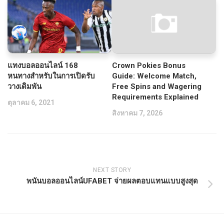
แทงบอลออนไลน์ 168
Crown Pokies Bonus
หนทางสำหรับในการเปิดรับ
Guide: Welcome Match,
วางเดิมพัน
Free Spins and Wagering
Requirements Explained
ตุลาคม 6, 2021
สิงหาคม 7, 2026
NEXT STORY
พนันบอลออนไลน์UFABET จ่ายผลตอบแทนแบบสูงสุด