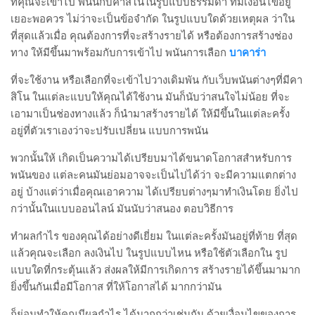
ที่คุณจะเข้าไป พนันกับคาสิโนในรูปแบบธรรมดา ที่มีเงื่อนไขอยู่
เยอะพอควร ไม่ว่าจะเป็นข้อจำกัด ในรูปแบบใดด้วยเหตุผล ว่าใน
ที่สุดแล้วเมื่อ คุณต้องการที่จะสร้างรายได้ หรือต้องการสร้างช่อง
ทาง ให้มีขึ้นมาพร้อมกับการเข้าไป พนันการเลือก
บาคาร่า
ที่จะใช้งาน หรือเลือกที่จะเข้าไปวางเดิมพัน กับเว็บพนันต่างๆที่มีคา
สิโน ในแต่ละแบบให้คุณได้ใช้งาน มันก็นับว่าสนใจไม่น้อย ที่จะ
เอามาเป็นช่องทางแล้ว ก็นำมาสร้างรายได้ ให้มีขึ้นในแต่ละครั้ง
อยู่ที่ตัวเราเองว่าจะปรับเปลี่ยน แบบการพนัน
พวกนั้นให้ เกิดเป็นความได้เปรียบมาได้ขนาดโอกาสสำหรับการ
พนันของ แต่ละคนมันย่อมอาจจะเป็นไปได้ว่า จะมีความแตกต่าง
อยู่ บ้างแต่ว่าเมื่อคุณเอาความ ได้เปรียบต่างๆมาทำเงินโดย ยิ่งไป
กว่านั้นในแบบออนไลน์ มันนับว่าสนอง ตอบวิธีการ
ทำผลกำไร ของคุณได้อย่างดีเยี่ยม ในแต่ละครั้งมันอยู่ที่ท้าย ที่สุด
แล้วคุณจะเลือก ลงเงินไป ในรูปแบบไหน หรือใช้ตัวเลือกใน รูป
แบบใดที่กระตุ้นแล้ว ส่งผลให้มีการเกิดการ สร้างรายได้ขึ้นมามาก
ยิ่งขึ้นกันเมื่อมีโอกาส ที่ให้โอกาสได้ มากกว่ามัน
ก็ย่อมทำให้คุณมีผลกำไร ได้มากกว่าเช่นกัน ด้วยเงื่อนไขของการ