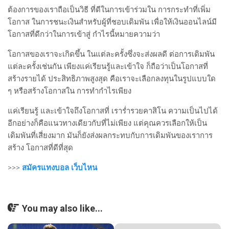
ต้องการของเราถือเป็นวิธี ที่ดีในการเข้าร่วมใน การกระทำที่เพิ่ม
โอกาส ในการชนะเงินสำหรับผู้ที่ชอบเดิมพัน เพื่อให้เงินออนไลน์มี
โอกาสที่ดีกว่าในการเข้าสู่ กำไรนี้หมายความว่า
โอกาสของเราจะเกิดขึ้น ในแต่ละครั้งซึ่งจะส่งผลดี ต่อการเดิมพัน
แต่ละครั้งเช่นกัน เพียงแค่เรียนรู้และเข้าใจ ก็ถือว่าเป็นโอกาสที่
สร้างรายได้ ประสิทธิภาพสูงสุด คือเราจะเลือกลงทุนในรูปแบบใด
ๆ หรือสร้างโอกาสใน การทำกำไรเพียง
แค่เรียนรู้ และเข้าใจถึงโอกาสที่ เราร่ำรวยคาสิโน ความเป็นไปได้
อีกอย่างก็คือแนวทางเดียวกับที่ไม่เพียง แต่คุณควรเลือกให้เป็น
เดิมพันที่เสี่ยงมาก มันก็ยังส่งผลกระทบกับการเดิมพันของเราการ
สร้าง โอกาสที่ดีที่สุด
>>>
สมัครแทงบอล เว็บไหน
You may also like...