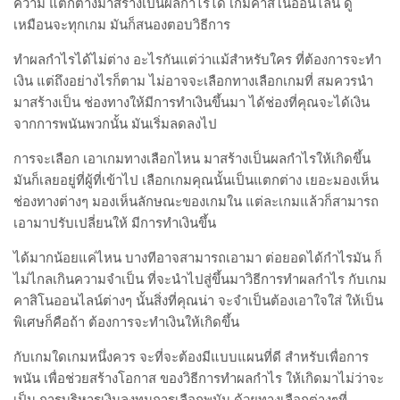
ความ แตกต่างมาสร้างเป็นผลกำไรได้ เกมคาสิโนออนไลน์ ดู
เหมือนจะทุกเกม มันก็สนองตอบวิธีการ
ทำผลกำไรได้ไม่ต่าง อะไรกันแต่ว่าแม้สำหรับใคร ที่ต้องการจะทำ
เงิน แต่ถึงอย่างไรก็ตาม ไม่อาจจะเลือกทางเลือกเกมที่ สมควรนำ
มาสร้างเป็น ช่องทางให้มีการทำเงินขึ้นมา ได้ช่องที่คุณจะได้เงิน
จากการพนันพวกนั้น มันเริ่มลดลงไป
การจะเลือก เอาเกมทางเลือกไหน มาสร้างเป็นผลกำไรให้เกิดขึ้น
มันก็เลยอยู่ที่ผู้ที่เข้าไป เลือกเกมคุณนั้นเป็นแตกต่าง เยอะมองเห็น
ช่องทางต่างๆ มองเห็นลักษณะของเกมใน แต่ละเกมแล้วก็สามารถ
เอามาปรับเปลี่ยนให้ มีการทำเงินขึ้น
ได้มากน้อยแค่ไหน บางทีอาจสามารถเอามา ต่อยอดได้กำไรมัน ก็
ไม่ไกลเกินความจำเป็น ที่จะนำไปสู่ขึ้นมาวิธีการทำผลกำไร กับเกม
คาสิโนออนไลน์ต่างๆ นั้นสิ่งที่คุณน่า จะจำเป็นต้องเอาใจใส่ ให้เป็น
พิเศษก็คือถ้า ต้องการจะทำเงินให้เกิดขึ้น
กับเกมใดเกมหนึ่งควร จะที่จะต้องมีแบบแผนที่ดี สำหรับเพื่อการ
พนัน เพื่อช่วยสร้างโอกาส ของวิธีการทำผลกำไร ให้เกิดมาไม่ว่าจะ