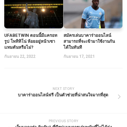
UFABETWIN ตอนนี้มีแครอท
สมัครเล่นบาคาร่าออนไลน์
รูป โพทิทิโน่ ห้อยอยู่หน้าเซา
สามารถที่จะเข้ามาใช้งานกัน
แทมตันหรือไม่?
ได้ในทันที
กันยายน 22, 2022
กันยายน 17, 2021
NEXT STORY
บาคาร่าออนไลน์ฟรี เป็นตัวช่วยที่น่าสนใจมากที่สุด
PREVIOUS STORY