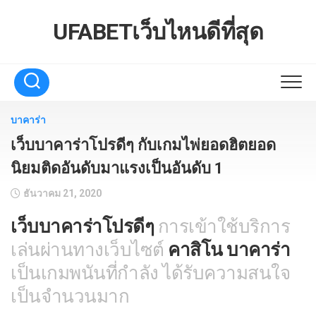
Skip
to
UFABETเว็บไหนดีที่สุด
content
บาคาร่า
เว็บบาคาร่าโปรดีๆ กับเกมไพ่ยอดฮิตยอด
นิยมติดอันดับมาแรงเป็นอันดับ 1
ธันวาคม 21, 2020
เว็บบาคาร่าโปรดีๆ
การเข้าใช้บริการ
เล่นผ่านทางเว็บไซต์
คาสิโน บาคาร่า
เป็นเกมพนันที่กำลัง ได้รับความสนใจ
เป็นจำนวนมาก