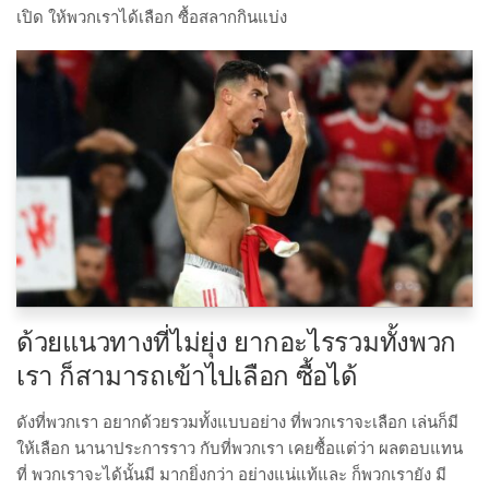
เปิด ให้พวกเราได้เลือก ซื้อสลากกินแบ่ง
ด้วยแนวทางที่ไม่ยุ่ง ยากอะไรรวมทั้งพวก
เรา ก็สามารถเข้าไปเลือก ซื้อได้
ดังที่พวกเรา อยากด้วยรวมทั้งแบบอย่าง ที่พวกเราจะเลือก เล่นก็มี
ให้เลือก นานาประการราว กับที่พวกเรา เคยซื้อแต่ว่า ผลตอบแทน
ที่ พวกเราจะได้นั้นมี มากยิ่งกว่า อย่างแน่แท้และ ก็พวกเรายัง มี