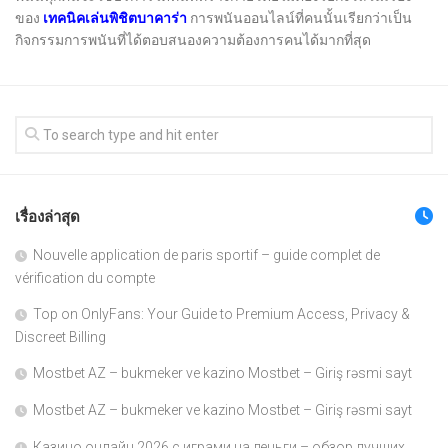
ของ
เทคนิคเล่นพิชิตบาคาร่า
การพนันออนไลน์ที่คนนั้นเรียกว่าเป็น
กิจกรรมการพนันที่ได้ตอบสนองความต้องการคนได้มากที่สุด
เรื่องล่าสุด
Nouvelle application de paris sportif – guide complet de
vérification du compte
Top on OnlyFans: Your Guide to Premium Access, Privacy &
Discreet Billing
Mostbet AZ – bukmeker ve kazino Mostbet – Giriş rəsmi sayt
Mostbet AZ – bukmeker ve kazino Mostbet – Giriş rəsmi sayt
Казино онлайн 2026 с играми на деньги – обзор лучших