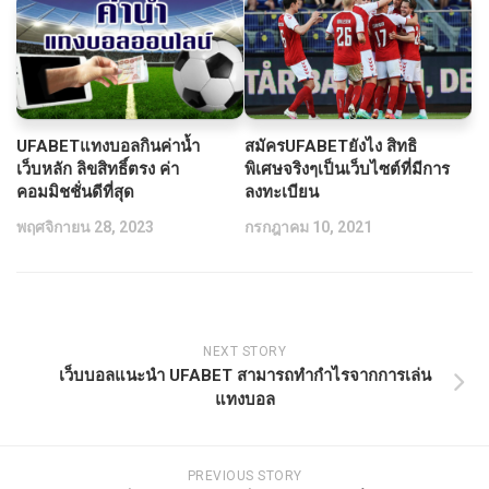
UFABETแทงบอลกินค่าน้ำ
สมัครUFABETยังไง สิทธิ
เว็บหลัก ลิขสิทธิ์ตรง ค่า
พิเศษจริงๆเป็นเว็บไซต์ที่มีการ
คอมมิชชั่นดีที่สุด
ลงทะเบียน
พฤศจิกายน 28, 2023
กรกฎาคม 10, 2021
NEXT STORY
เว็บบอลแนะนำ UFABET สามารถทำกำไรจากการเล่น
แทงบอล
PREVIOUS STORY