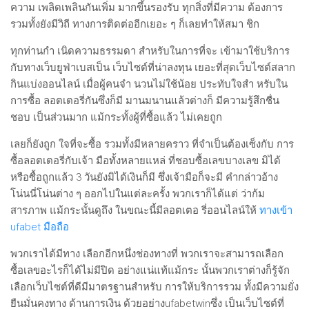
ความ เพลิดเพลินกันเพิ่ม มากขึ้นรองรับ ทุกสิ่งที่มีความ ต้องการ
รวมทั้งยังมีวิถี ทางการติดต่ออีกเยอะ ๆ ก็เลยทำให้สมา ชิก
ทุกท่านกำ เนิดความธรรมดา สำหรับในการที่จะ เข้ามาใช้บริการ
กับทางเว็บยูฟ่าเบสเป็น เว็บไซต์ที่น่าลงทุน เยอะที่สุดเว็บไซต์สลาก
กินแบ่งออนไลน์ เมื่อผู้คนจำ นวนไม่ใช้น้อย ประทับใจสำ หรับใน
การซื้อ ลอตเตอรี่กันซึ่งก็มี มานมนานแล้วต่างก็ มีความรู้สึกชื่น
ชอบ เป็นส่วนมาก แม้กระทั้งผู้ที่ซื้อแล้ว ไม่เคยถูก
เลยก็ยังถูก ใจที่จะซื้อ รวมทั้งมีหลายคราว ที่จำเป็นต้องเซ็งกับ การ
ซื้อลอตเตอรี่กับเจ้า มือทั้งหลายแหล่ ที่ชอบซื้อเลขบางเลข มิได้
หรือซื้อถูกแล้ว 3 วันยังมิได้เงินก็มี ซึ่งเจ้ามือก็จะมี คำกล่าวอ้าง
โน่นนี่โน่นต่าง ๆ ออกไปในแต่ละครั้ง พวกเราก็ได้แต่ ว่าก้ม
สารภาพ แม้กระนั้นดูถึง ในขณะนี้มีลอตเตอ รี่ออนไลน์ให้
ทางเข้า
ufabet มือถือ
พวกเราได้มีทาง เลือกอีกหนึ่งช่องทางที่ พวกเราจะสามารถเลือก
ซื้อเลขอะไรก็ได้ไม่มีปิด อย่างแน่แท้แม้กระ นั้นพวกเราต่างก็รู้จัก
เลือกเว็บไซต์ที่ดีมีมาตรฐานสำหรับ การให้บริการรวม ทั้งมีความยั่ง
ยืนมั่นคงทาง ด้านการเงิน ด้วยอย่างufabetwinซึ่ง เป็นเว็บไซต์ที่