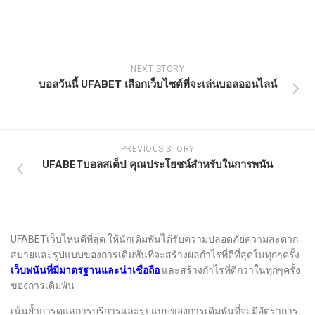
NEXT STORY
บอลวันนี้ UFABET เลือกเว็บไซต์ที่จะเล่นบอลออนไลน์
PREVIOUS STORY
UFABETบอลสเต็ป คุณประโยชน์สำหรับในการพนัน
UFABETเว็บไหนดีที่สุด ให้นักเดิมพันได้รับความปลอดภัยความสะดวก
สบายและรูปแบบของการเดิมพันที่จะสร้างผลกำไรที่ดีที่สุดในทุกๆครั้ง
เว็บพนันที่มีมาตรฐานและน่าเชื่อถือ
และสร้างกำไรที่ดีกว่าในทุกๆครั้ง
ของการเดิมพัน
เน้นย้ำการดูแลการบริการและรูปแบบของการเดิมพันที่จะมีอัตราการ