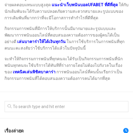
จ่ายผลตอบแทนแบบสูงสุด
แนะนำเว็บพนันบอลUFABET ที่ดีที่สุด
ให้กับ
นักเดิมพันจะได้รับความปลอดภัยความสะดวกสบายและรูปแบบของ
การเดิมพันที่มากกว่าที่จะมีโอกาสการทำกำไรที่ดีที่สุด
กิจกรรมการพนันที่มีการให้บริการนั้นมีมากมายและรูปแบบและ
พัฒนาการพนันออนไลน์ที่ตอบสนองความต้องการของผู้คนได้เป็น
อย่างดี
เล่นบาคาร่าให้ได้เงินทุกวัน
ในการใช้บริการในการพนันที่ทุก
คนนะคะสงสัยว่าใช้บริการได้แล้วในปัจจุบันนี้
จะทำให้กิจกรรมการพนันที่ทุกคนจะได้รับเป็นกิจกรรมการพนันที่นัก
พนันทุกคนจะใช้บริการได้ทันทีที่ร่างกายโดยไม่ต้องไปกังวลในเรื่อง
ของ
เทคนิคเล่นพิชิตบาคาร่า
การพนันออนไลน์ที่คนนั้นเรียกว่าเป็น
กิจกรรมการพนันที่ได้ตอบสนองความต้องการคนได้มากที่สุด
เรื่องล่าสุด