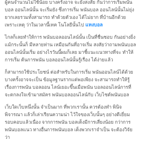
ผู้คนจำนวนไม่ใช้น้อย บางครั้งอาจ จะยังสงสัย กันว่าการเริ่มพนัน
บอล ออนไลน์นั้น จะเริ่มยัง ซึ่งการเริ่ม พนันบอล ออนไลน์นั้นไม่ยุ่ง
ยากเลยรวมทั้งสามารถ ทำด้วยตัวเอง ได้ไม่ยาก ที่บ้านอีกด้วย
เพราะเหตุ ว่าในเวลานี้เทค โนโลยีนั้นไป
แทงบอล
ไกลก็เลยทำให้การ พนันบอลออนไลน์นั้น เป็นที่ชื่นชอบ กันอย่างยิ่ง
แม้กระนั้นก็ มีหลายท่าน เหมือนกันที่อาจเริ่ม สงสัยว่าถามพนันบอล
ออนไลน์นั้นเริ่ม อย่างไรวันนี้ผมก็เลย มาชี้แนะแนวทางที่จะ ทำให้
การเริ่ม ต้นการพนัน บอลออนไลน์นั้นรู้เรื่อง ได้ง่ายแล้ว
ก็สามารถใช้ประโยชน์ ต่อสำหรับในการเริ่ม พนันออนไลน์ได้ด้วย
บางครั้งอาจจะเป็น ข้อมูลฐานรากแต่พอเพียง จะสามารถทำให้รู้
เรื่องการพนัน บอลออน ไลน์เยอะขึ้นเมื่อพนัน บอลออนไลน์การที่
จะตกลงใจเข้ามาสมัคร พนันบอลออนไลน์กับ เว็บไซต์พนันบอล
เว็บใดเว็บหนึ่งนั้น จำเป็นมาก ที่พวกเรานั้น ควรต้องทำ พินิจ
พิจารณา แล้วก็เล่าเรียนความน่า ไว้ใจของเว็บนั้นๆ อย่างดีเยี่ยม
รอบคอบแล้วเนื่อง จากการพนัน บอลเต็งมีการเสี่ยงน้อย กว่าการ
พนันบอลแนว ทางอื่นการพนันบอล เต็งพวกเราจำเป็น จะต้องวิจัย
ว่า