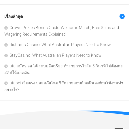
เรื่องล่าสุด
Crown Pokies Bonus Guide: Welcome Match, Free Spins and
Wagering Requirements Explained
Richards Casino: What Australian Players Need to Know
StayCasino: What Australian Players Need to Know
ufa สมัคร ออ โต้ ระบบอัจฉริยะ ทำรายการไวใน 5 วินาที ไม่ต้องส่ง
สลิปให้แอดมิน
ufabet เว็บตรง ปลอดภัยไหม วิธีตรวจสอบด้วยตัวเองก่อนใช้งานทำ
อย่างไร?