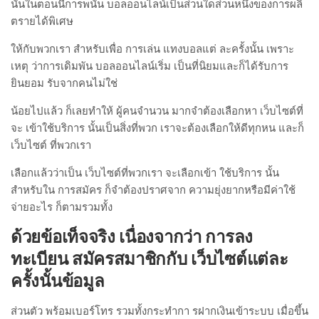
นั้นในตอนนี้การพนัน บอลออนไลน์เป็นส่วนใดส่วนหนึ่งของการผลิ
ตรายได้พิเศษ
ให้กับพวกเรา สำหรับเพื่อ การเล่น แทงบอลแต่ ละครั้งนั้น เพราะ
เหตุ ว่าการเดิมพัน บอลออนไลน์เริ่ม เป็นที่นิยมและก็ได้รับการ
ยินยอม รับจากคนไม่ใช่
น้อยไปแล้ว ก็เลยทำให้ ผู้คนจำนวน มากจำต้องเลือกหา เว็บไซต์ที่
จะ เข้าใช้บริการ นั้นเป็นสิ่งที่พวก เราจะต้องเลือกให้ดีทุกหน และก็
เว็บไซต์ ที่พวกเรา
เลือกแล้วว่าเป็น เว็บไซต์ที่พวกเรา จะเลือกเข้า ใช้บริการ นั้น
สำหรับใน การสมัคร ก็จำต้องปราศจาก ความยุ่งยากหรือมีค่าใช้
จ่ายอะไร ก็ตามรวมทั้ง
ด้วยข้อเท็จจริง เนื่องจากว่า การลง
ทะเบียน สมัครสมาชิกกับ เว็บไซต์แต่ละ
ครั้งนั้นข้อมูล
ส่วนตัว พร้อมเบอร์โทร รวมทั้งกระทำกา รฝากเงินเข้าระบบ เมื่อขึ้น