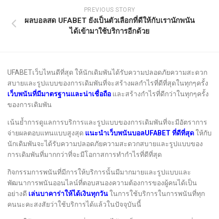
PREVIOUS STORY
ผลบอลสด UFABET ยังเป็นตัวเลือกที่ดีให้กับเรานักพนัน
ได้เข้ามาใช้บริการอีกด้วย
UFABETเว็บไหนดีที่สุด ให้นักเดิมพันได้รับความปลอดภัยความสะดวก
สบายและรูปแบบของการเดิมพันที่จะสร้างผลกำไรที่ดีที่สุดในทุกๆครั้ง
เว็บพนันที่มีมาตรฐานและน่าเชื่อถือ
และสร้างกำไรที่ดีกว่าในทุกๆครั้ง
ของการเดิมพัน
เน้นย้ำการดูแลการบริการและรูปแบบของการเดิมพันที่จะมีอัตราการ
จ่ายผลตอบแทนแบบสูงสุด
แนะนำเว็บพนันบอลUFABET ที่ดีที่สุด
ให้กับ
นักเดิมพันจะได้รับความปลอดภัยความสะดวกสบายและรูปแบบของ
การเดิมพันที่มากกว่าที่จะมีโอกาสการทำกำไรที่ดีที่สุด
กิจกรรมการพนันที่มีการให้บริการนั้นมีมากมายและรูปแบบและ
พัฒนาการพนันออนไลน์ที่ตอบสนองความต้องการของผู้คนได้เป็น
อย่างดี
เล่นบาคาร่าให้ได้เงินทุกวัน
ในการใช้บริการในการพนันที่ทุก
คนนะคะสงสัยว่าใช้บริการได้แล้วในปัจจุบันนี้