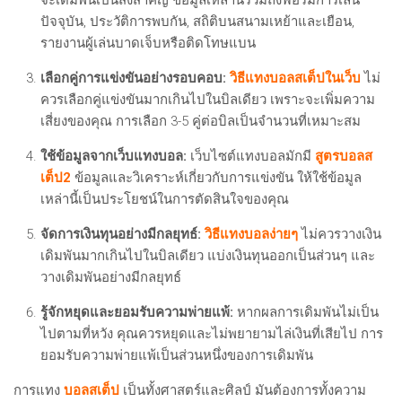
จะเดิมพันเป็นสิ่งสำคัญ ข้อมูลเหล่านี้รวมถึงฟอร์มการเล่น
ปัจจุบัน, ประวัติการพบกัน, สถิติบนสนามเหย้าและเยือน,
รายงานผู้เล่นบาดเจ็บหรือติดโทษแบน
เลือกคู่การแข่งขันอย่างรอบคอบ:
วิธีแทงบอลสเต็ปในเว็บ
ไม่
ควรเลือกคู่แข่งขันมากเกินไปในบิลเดียว เพราะจะเพิ่มความ
เสี่ยงของคุณ การเลือก 3-5 คู่ต่อบิลเป็นจำนวนที่เหมาะสม
ใช้ข้อมูลจากเว็บแทงบอล:
เว็บไซต์แทงบอลมักมี
สูตรบอลส
เต็ป2
ข้อมูลและวิเคราะห์เกี่ยวกับการแข่งขัน ให้ใช้ข้อมูล
เหล่านี้เป็นประโยชน์ในการตัดสินใจของคุณ
จัดการเงินทุนอย่างมีกลยุทธ์:
วิธีแทงบอลง่ายๆ
ไม่ควรวางเงิน
เดิมพันมากเกินไปในบิลเดียว แบ่งเงินทุนออกเป็นส่วนๆ และ
วางเดิมพันอย่างมีกลยุทธ์
รู้จักหยุดและยอมรับความพ่ายแพ้:
หากผลการเดิมพันไม่เป็น
ไปตามที่หวัง คุณควรหยุดและไม่พยายามไล่เงินที่เสียไป การ
ยอมรับความพ่ายแพ้เป็นส่วนหนึ่งของการเดิมพัน
การแทง
บอลสเต็ป
เป็นทั้งศาสตร์และศิลป์ มันต้องการทั้งความ