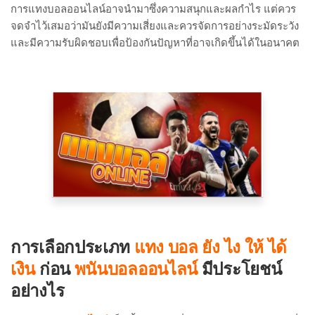
การแทงบอลออนไลน์อาจนำมาซึ่งความสนุกและผลกำไร แต่ควร
จดจำไว้เสมอว่ามันยังมีความเสี่ยงและควรจัดการอย่างระมัดระวัง
และมีความรับผิดชอบเพื่อป้องกันปัญหาที่อาจเกิดขึ้นได้ในอนาคต
การเลือกประเภท
แทง บอล ยัง ไง ให้ ได้
เงิน
ก่อน
พนันบอลออนไลน์
มีประโยชน์
อย่างไร