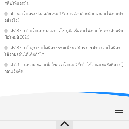
สลิปให้แอดมิน
ufabet เว็บตรง ปลอดภัยไหม วิธีตรวจสอบด้วยตัวเองก่อนใช้งานทำ
อย่างไร?
UFABETเข้าเว็บแทงบอลอย่างไร คู่มือเริ่มต้นใช้งานเว็บตรงสำหรับ
มือใหม่ปี 2026
UFABETเข้าสู่ระบบไม่มีค่าธรรมเนียม สมัครง่าย ฝาก-ถอนไม่มีค่า
ใช้จ่าย เล่นได้เต็มกำไร
UFABETแทงบอลผ่านมือถือตรงเว็บแม่ วิธีเข้าใช้งานและสิ่งที่ควรรู้
ก่อนเริ่มต้น