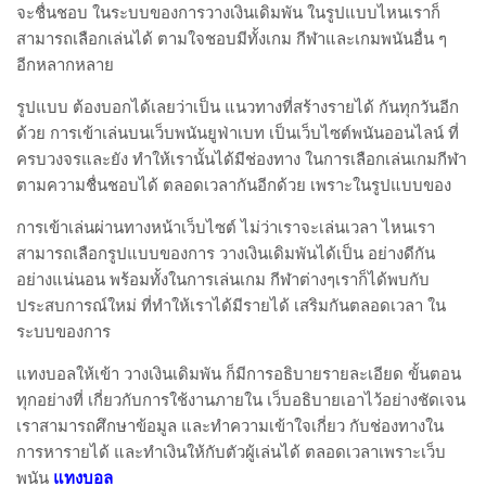
จะชื่นชอบ ในระบบของการวางเงินเดิมพัน ในรูปแบบไหนเราก็
สามารถเลือกเล่นได้ ตามใจชอบมีทั้งเกม กีฬาและเกมพนันอื่น ๆ
อีกหลากหลาย
รูปแบบ ต้องบอกได้เลยว่าเป็น แนวทางที่สร้างรายได้ กันทุกวันอีก
ด้วย การเข้าเล่นบนเว็บพนันยูฟ่าเบท เป็นเว็บไซต์พนันออนไลน์ ที่
ครบวงจรและยัง ทำให้เรานั้นได้มีช่องทาง ในการเลือกเล่นเกมกีฬา
ตามความชื่นชอบได้ ตลอดเวลากันอีกด้วย เพราะในรูปแบบของ
การเข้าเล่นผ่านทางหน้าเว็บไซต์ ไม่ว่าเราจะเล่นเวลา ไหนเรา
สามารถเลือกรูปแบบของการ วางเงินเดิมพันได้เป็น อย่างดีกัน
อย่างแน่นอน พร้อมทั้งในการเล่นเกม กีฬาต่างๆเราก็ได้พบกับ
ประสบการณ์ใหม่ ที่ทำให้เราได้มีรายได้ เสริมกันตลอดเวลา ใน
ระบบของการ
แทงบอลให้เข้า วางเงินเดิมพัน ก็มีการอธิบายรายละเอียด ขั้นตอน
ทุกอย่างที่ เกี่ยวกับการใช้งานภายใน เว็บอธิบายเอาไว้อย่างชัดเจน
เราสามารถศึกษาข้อมูล และทำความเข้าใจเกี่ยว กับช่องทางใน
การหารายได้ และทำเงินให้กับตัวผู้เล่นได้ ตลอดเวลาเพราะเว็บ
พนัน
แทงบอล