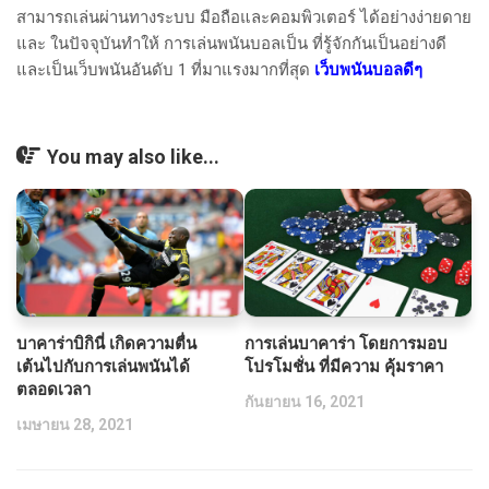
สามารถเล่นผ่านทางระบบ มือถือและคอมพิวเตอร์ ได้อย่างง่ายดาย
และ ในปัจจุบันทำให้ การเล่นพนันบอลเป็น ที่รู้จักกันเป็นอย่างดี
และเป็นเว็บพนันอันดับ 1 ที่มาแรงมากที่สุด
เว็บพนันบอลดีๆ
You may also like...
บาคาร่าบิกินี่ เกิดความตื่น
การเล่นบาคาร่า โดยการมอบ
เต้นไปกับการเล่นพนันได้
โปรโมชั่น ที่มีความ คุ้มราคา
ตลอดเวลา
กันยายน 16, 2021
เมษายน 28, 2021