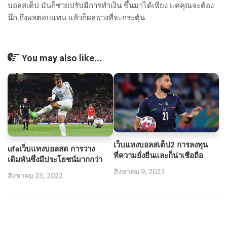
บอลสเต็ป มันก็ช่วยปรับมีการทำเงิน ขึ้นมาได้เพียง แค่คุณจะต้อง
นึก ถึงผลตอบแทน แล้วก็ผลพวงที่จะกระตุ้น
You may also like...
เว็บแทงบอลสเต็ป2 การลงทุน
ufaเว็บแทงบอลสด การวาง
ที่ความยั่งยืนและก็น่าเชือถือ
เดิมพันซึ่งมีประโยชน์มากกว่า
สิงหาคม 9, 2021
สิงหาคม 23, 2022