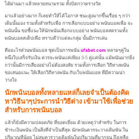
ได้ผ่านมา แล้วหลายสนามรวม ทั้งปัดกวาดรางวัล
มาแล้วอย่างมาก ก็เลยทำให้ได้โอกาส ชนะสูงมากขึ้นเรื่อย ๆ กว่า
เดิมนั้นเอง รวมทั้งสำหรับเพื่อ การเลือกแบบอย่าง พนันบอลเพื่อ จะ
พนันนั้น ขอชี้แนะให้นักพนันเลือกแบบอย่าง พนันบอลสดรวมทั้ง
พนันบอลสเต็ปเพื่อ ทราบดีว่าแต่ละกลุ่ม นั้นมีการเล่น
คืออะไรส่วนพนันบอล ชุดเป็นการพนัน
ufabet.com
หลายๆคู่ใน
หนึ่งใบเสร็จรับเงิน ควรจะพนันแค่เพียง 3-5 คู่แค่นั้น แม้พนันมากยิ่ง
กว่านั้นมีการเสี่ยงอย่างไม่ต้องสงสัย รวมทั้งการเลือก วิถีทางพนัน
ขอเสนอแนะ ให้เลือกวิถีทางพนัน กับเว็บพนันบอล ที่มีความน่า
วางใจ
นักพนันบอลทั้งหลายแหล่ก็เลยจำเป็นต้องคิด
หาวิธีนาๆประการนำวิธีต่าง เข้ามาใช้เพื่อช่วย
สำหรับการพนันบอล
แล้วก็ยังมีความปลอดภัย ที่ยอดเยี่ยม ด้วยเหตุว่าสำหรับ ในการ
ชำระเงินพนัน เป็นสิ่งที่จำเป็นที่สุด นักพนันควรจะวางเดิมพัน ใน
ปริมาณที่น้อย ไม่สมควรวางเดิมพันในปริมาณที่มากจน ถึงเหลือ