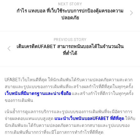
NEXT STORY
กำไร แทงบอล ที่เว็บใช้ระบบการปกป้องคุ้มครองความ
ปลอดภัย
PREVIOUS STORY
เติมเครดิตUFABET สามารถพนันบอลได้ในจำนวนเงิน
ที่ต่ำได้
UFABETเว็บไหนดีที่สุด ให้นักเดิมพันได้รับความปลอดภัยความสะดวก
สบายและรูปแบบของการเดิมพันที่จะสร้างผลกำไรที่ดีที่สุดในทุกๆครั้ง
เว็บพนันที่มีมาตรฐานและน่าเชื่อถือ
และสร้างกำไรที่ดีกว่าในทุกๆครั้ง
ของการเดิมพัน
เน้นย้ำการดูแลการบริการและรูปแบบของการเดิมพันที่จะมีอัตราการ
จ่ายผลตอบแทนแบบสูงสุด
แนะนำเว็บพนันบอลUFABET ที่ดีที่สุด
ให้กับ
นักเดิมพันจะได้รับความปลอดภัยความสะดวกสบายและรูปแบบของ
การเดิมพันที่มากกว่าที่จะมีโอกาสการทำกำไรที่ดีที่สุด