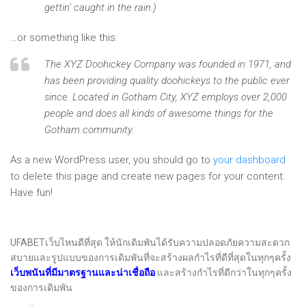
gettin’ caught in the rain.)
…or something like this:
The XYZ Doohickey Company was founded in 1971, and
has been providing quality doohickeys to the public ever
since. Located in Gotham City, XYZ employs over 2,000
people and does all kinds of awesome things for the
Gotham community.
As a new WordPress user, you should go to
your dashboard
to delete this page and create new pages for your content.
Have fun!
UFABETเว็บไหนดีที่สุด ให้นักเดิมพันได้รับความปลอดภัยความสะดวก
สบายและรูปแบบของการเดิมพันที่จะสร้างผลกำไรที่ดีที่สุดในทุกๆครั้ง
เว็บพนันที่มีมาตรฐานและน่าเชื่อถือ
และสร้างกำไรที่ดีกว่าในทุกๆครั้ง
ของการเดิมพัน