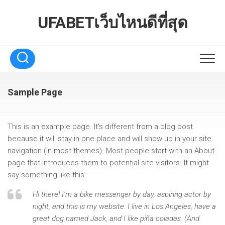
Skip
to
UFABETเว็บไหนดีที่สุด
content
Sample Page
This is an example page. It’s different from a blog post
because it will stay in one place and will show up in your site
navigation (in most themes). Most people start with an About
page that introduces them to potential site visitors. It might
say something like this:
Hi there! I’m a bike messenger by day, aspiring actor by
night, and this is my website. I live in Los Angeles, have a
great dog named Jack, and I like piña coladas. (And