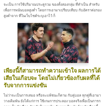
จะเป็น การใช้ปริมาณประตูรวม ของทั้งสองกลุ่ม ที่ทำเป็น สำหรับ
เพื่อการพนันบอลสูงต่ำ โดยการเอามาเปรียบเทียบ กับอัตราต่อรอง
สูงต่ำจาก ที่ในเว็บไซต์ระบุเอาไว้ ก็
เพียงนี้ก็สามารถทำความเข้าใจ ผลการได้
เสียในเกือบจะ โดยไม่เกี่ยวข้องกับผลที่ได้
รับจากการแข่งขัน
ไม่ว่าจะเป็นการเสมอ หรือจะแพ้ชนะก็ตาม กับคู่บอล ทุกคู่ที่เอามา
วางเดิมพัน ยังได้แก่การ ใช้เกมการประลอง บอลจริงเพื่อเป็นการก