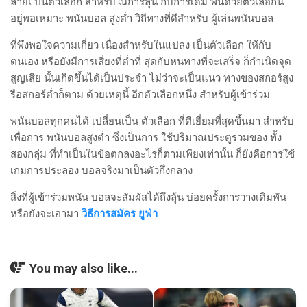
ลายเ ป็นตัวเลือก สำหรับในการลุ้น กับการเดิม พันด้วยตัวเลือกนี้
อยู่พอเหมาะ พนันบอล สูงต่ำ วิถีทางที่ดีสำหรับ ผู้เล่นพนันบอล
ที่พึงพอใจความเกี่ยว เนื่องสำหรับในแปลง เป็นตัวเลือก ให้กับ
ตนเอง หรือยังมีการเสี่ยงที่ต่ำที่ สุดกับหนทางที่จะเสร็จ ก็กำเนิดจุด
สูญเสีย นั้นเกิดขึ้นได้เป็นประจำ ไม่ว่าจะเป็นแนว ทางของสกอร์สูง
รือสกอร์ต่ำก็ตาม ด้วยเหตุนี้ อีกตัวเลือกหนึ่ง สำหรับผู้เข้าร่วม
พนันบอลทุกคนได้ เปลี่ยนเป็น ตัวเลือก ที่ดีเยี่ยมที่สุดขึ้นมา สำหรับ
เพื่อการ พนันบอลสูงต่ำ ซึ่งเป็นการ ใช้ปริมาณประตูรวมของ ทั้ง
สองกลุ่ม ที่ทำเป็นในข้อตกลงอะไรก็ตามเพียงเท่านั้น ก็ยังคือการใช้
เกมการประลอง บอลจริงมาเป็นตัวกึ่งกลาง
สิ่งที่ผู้เข้าร่วมพนัน บอลจะสัมผัสได้ถึงลุ้น บ่อยครั้งการวางเดิมพัน
หรือยังจะเอามา
วิธีการสมัคร ยูฟ่า
You may also like...