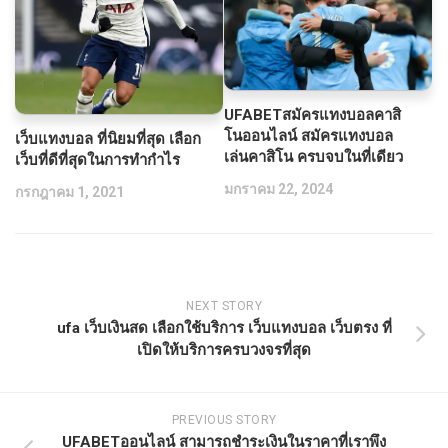
UFABETสมัครแทงบอลคาสิ
โนออนไลน์ สมัครแทงบอล
เว็บแทงบอล ที่นิยมที่สุด เลือก
เล่นคาสิโน ครบจบในที่เดียว
เว็บที่ดีที่สุดในการทำกำไร
มกราคม 22, 2024
กรกฎาคม 1, 2021
NEXT STORY
ufa เว็บเงินสด เลือกใช้บริการ เว็บแทงบอล เว็บตรง ที่
เปิดให้บริการครบวงจรที่สุด
PREVIOUS STORY
UFABETออนไลน์ สามารถชำระเงินในราคาที่เราพึง