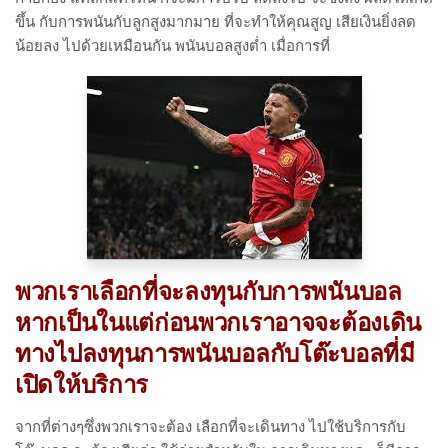
ขึ้น กับการพนันกับลูกสูงมากมาย ที่จะทำให้คุณสูญ เสียเงินยิ่งลด
น้อยลง ไปด้วยเหมือนกัน พนันบอลสูงต่ำ เมื่อการที่
พวกเราเลือกที่จะลงทุนกับการพนันบอล
หากเป็นในแต่ก่อนพวกเราอาจจะต้องเดิน
ทางไปลงทุนการพนันบอลกับโต๊ะบอลที่มี
เปิดให้บริการ
จากที่ต่างๆซึ่งพวกเราจะต้อง เลือกที่จะเดินทาง ไปใช้บริการกับ