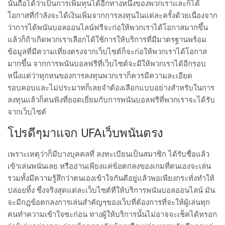
นั้นถือได้ว่าเป็นการเพิ่มทุนได้อีกทางหนึ่งของพวกเราและก็ได้
โอกาสที่กำลังจะได้เงินเพิ่มจากการลงทุนในแต่ละครั้งด้วยเนื่องจาก
ว่าการได้พนันบอลออนไลน์ฟรีจะก่อให้พวกเราได้โอกาสมากขึ้น
แล้วก็ถ้าเกิดพวกเราเลือกได้ใช้การให้บริการที่มีมาตรฐานพร้อม
ข้อมูลที่มีความเที่ยงตรงจากเว็บไซต์ก็จะก่อให้พวกเราได้โอกาส
มากขึ้น จากการพนันบอลฟรีที่เว็บไซต์จะมีให้พวกเราได้อีกรอบ
หนึ่งแต่ว่าทุกหนของการลงทุนพวกเราก็ควรมีความละเอียด
รอบคอบและไม่ประมาทก็เลยจำต้องเลือกแบบอย่างสำหรับในการ
ลงทุนแล้วก็คนฟังที่ยอดเยี่ยมกับการพนันบอลฟรีที่พวกเราจะได้รับ
จากเว็บไซต์
โปรดีๆมาแจก UFAเว็บพนันตรง
เพราะเหตุว่าก็มีบางบุคคลที่ ลงทะเบียนเป็นสมาชิก ได้รับชื่อแล้ว
เข้าเล่นพนันเลย หรืออ่านเพียงแค่ข้อตกลงของเกมที่ตนเองจะเล่น
รวมทั้งมีความรู้สึกว่าตนเองเข้าใจกันดีอยู่แล้วพอเพียงกระทั่งทำให้
ปล่อยทิ้ง ซึ่งจริงสุดแต่ละเว็บไซต์ที่ให้บริการพนันบอลออนไลน์ มัน
จะมีกฎข้อตกลงการเล่นสำคัญๆของเว็บที่ต้องการที่จะให้ผู้เล่นทุก
คนทำความเข้าใจซะก่อน ทางผู้ให้บริการนั้นไม่อาจจะเช็คได้หรอก