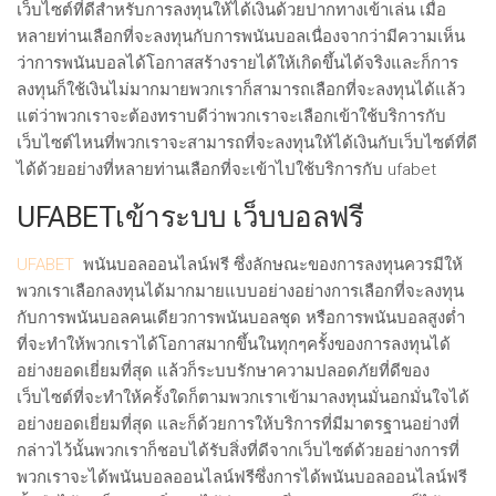
เว็บไซต์ที่ดีสำหรับการลงทุนให้ได้เงินด้วยปากทางเข้าเล่น เมื่อ
หลายท่านเลือกที่จะลงทุนกับการพนันบอลเนื่องจากว่ามีความเห็น
ว่าการพนันบอลได้โอกาสสร้างรายได้ให้เกิดขึ้นได้จริงและก็การ
ลงทุนก็ใช้เงินไม่มากมายพวกเราก็สามารถเลือกที่จะลงทุนได้แล้ว
แต่ว่าพวกเราจะต้องทราบดีว่าพวกเราจะเลือกเข้าใช้บริการกับ
เว็บไซต์ไหนที่พวกเราจะสามารถที่จะลงทุนให้ได้เงินกับเว็บไซต์ที่ดี
ได้ด้วยอย่างที่หลายท่านเลือกที่จะเข้าไปใช้บริการกับ ufabet
UFABETเข้าระบบ เว็บบอลฟรี
UFABET
พนันบอลออนไลน์ฟรี ซึ่งลักษณะของการลงทุนควรมีให้
พวกเราเลือกลงทุนได้มากมายแบบอย่างอย่างการเลือกที่จะลงทุน
กับการพนันบอลคนเดียวการพนันบอลชุด หรือการพนันบอลสูงต่ำ
ที่จะทำให้พวกเราได้โอกาสมากขึ้นในทุกๆครั้งของการลงทุนได้
อย่างยอดเยี่ยมที่สุด แล้วก็ระบบรักษาความปลอดภัยที่ดีของ
เว็บไซต์ที่จะทำให้ครั้งใดก็ตามพวกเราเข้ามาลงทุนมั่นอกมั่นใจได้
อย่างยอดเยี่ยมที่สุด และก็ด้วยการให้บริการที่มีมาตรฐานอย่างที่
กล่าวไว้นั้นพวกเราก็ชอบได้รับสิ่งที่ดีจากเว็บไซต์ด้วยอย่างการที่
พวกเราจะได้พนันบอลออนไลน์ฟรีซึ่งการได้พนันบอลออนไลน์ฟรี