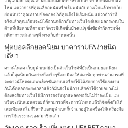
ว่าผู้เล่นอย่างคุณ อ่านข้อตกลงกันบ้างหรือเปล่า ทราบกันดีมากแค่
ไหน แต่ว่าการที่คุณเลือกพนันหรือเริ่มพนันกับทางเว็บแล้วทางเว็บ
ย่อมนับว่าคุณทราบข้อตกลง ก็ดีคุณถึงได้เริ่มพนัน แต่ว่าถ้าว่าที่
จริงแล้วคุณเกือบจะมิได้อ่านกติกากับทางเว็บไซต์เลย ผลกระทบใน
ด้านที่เสียหายที่ตามมาก็ควรมีเกิดขึ้นบ้างแน่ๆ ซึ่งข้อจำกัดรวมทั้ง
กติกาการเล่นต่างๆที่ ทางเว็บกำหนดนั้น
ฟุตบอลลีกยอดนิยม บาคาร่าUFAง่ายนิด
เดียว
ดาวน์โหลด เว็บยูฟ่าเบสยังเป็นตัวเว็บไซต์ที่ยังเป็นเกมยอดนิยม
แล้วก็สุดนิยมกันอย่างยิ่งจริงๆซึ่งจะมีผลให้สมาชิกทุกท่านสามารถที่
จะดาวน์โหลดแอพพลิเคชั่นลงบนเครื่องใช้ไม้สอยการใช้แรงงาน
กันได้ตลอดระยะเวลาแล้วก็มันยังไม่มีการเสียค่าใช้จ่ายอย่างไม่
ต้องสงสัยทางเว็บได้มีการรองรับทุกแพลตฟอร์มไม่ว่าจะเป็น iOS
หรือจะเป็นแอนดรอยด์ก็สามารถที่จะดาวน์โหลดแล้วก็จัดตั้งกันได้
เลยเพียงแต่ไม่กี่วินาทีแอพยูฟ่าเบสก็เข้ามาอยู่ในเครื่องไม้เครื่องมือ
การใช้แรงงานของสมาชิกแล้ว