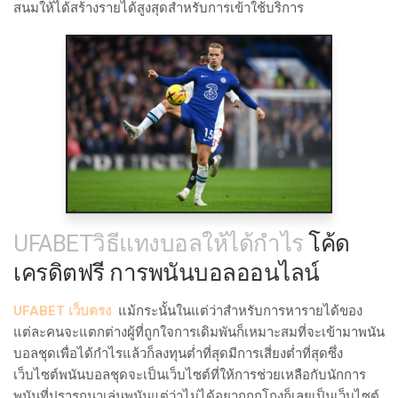
สนมให้ได้สร้างรายได้สูงสุดสำหรับการเข้าใช้บริการ
UFABETวิธีแทงบอลให้ได้กำไร
โค้ด
เครดิตฟรี การพนันบอลออนไลน์
UFABET เว็บตรง
แม้กระนั้นในแต่ว่าสำหรับการหารายได้ของ
แต่ละคนจะแตกต่างผู้ที่ถูกใจการเดิมพันก็เหมาะสมที่จะเข้ามาพนัน
บอลชุดเพื่อได้กำไรแล้วก็ลงทุนต่ำที่สุดมีการเสี่ยงต่ำที่สุดซึ่ง
เว็บไซต์พนันบอลชุดจะเป็นเว็บไซต์ที่ให้การช่วยเหลือกับนักการ
พนันที่ปรารถนาเล่นพนันแต่ว่าไม่ได้อยากถูกโกงก็เลยเป็นเว็บไซต์