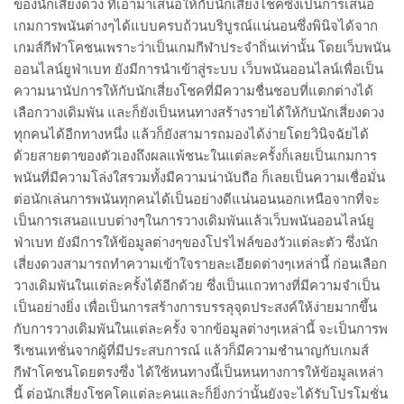
ของนักเสี่ยงดวง ที่เอามาเสนอให้กับนักเสี่ยงโชคซึ่งเป็นการเสนอ
เกมการพนันต่างๆได้แบบครบถ้วนบริบูรณ์แน่นอนซึ่งพินิจได้จาก
เกมส์กีฬาโคชนเพราะว่าเป็นเกมกีฬาประจำถิ่นเท่านั้น โดยเว็บพนัน
ออนไลน์ยูฟ่าเบท ยังมีการนำเข้าสู่ระบบ เว็บพนันออนไลน์เพื่อเป็น
ความนานัปการให้กับนักเสี่ยงโชคที่มีความชื่นชอบที่แตกต่างได้
เลือกวางเดิมพัน และก็ยังเป็นหนทางสร้างรายได้ให้กับนักเสี่ยงดวง
ทุกคนได้อีกทางหนึ่ง แล้วก็ยังสามารถมองได้ง่ายโดยวินิจฉัยได้
ด้วยสายตาของตัวเองถึงผลแพ้ชนะในแต่ละครั้งก็เลยเป็นเกมการ
พนันที่มีความโล่งใสรวมทั้งมีความน่านับถือ ก็เลยเป็นความเชื่อมั่น
ต่อนักเล่นการพนันทุกคนได้เป็นอย่างดีแน่นอนนอกเหนือจากที่จะ
เป็นการเสนอแบบต่างๆในการวางเดิมพันแล้วเว็บพนันออนไลน์ยู
ฟ่าเบท ยังมีการให้ข้อมูลต่างๆของโปรไฟล์ของวัวแต่ละตัว ซึ่งนัก
เสี่ยงดวงสามารถทำความเข้าใจรายละเอียดต่างๆเหล่านี้ ก่อนเลือก
วางเดิมพันในแต่ละครั้งได้อีกด้วย ซึ่งเป็นแถวทางที่มีความจำเป็น
เป็นอย่างยิ่ง เพื่อเป็นการสร้างการบรรลุจุดประสงค์ให้ง่ายมากขึ้น
กับการวางเดิมพันในแต่ละครั้ง จากข้อมูลต่างๆเหล่านี้ จะเป็นการพ
รีเซนเทชั่นจากผู้ที่มีประสบการณ์ แล้วก็มีความชำนาญกับเกมส์
กีฬาโคชนโดยตรงซึ่ง ได้ใช้หนทางนี้เป็นหนทางการให้ข้อมูลเหล่า
นี้ ต่อนักเสี่ยงโชคโคแต่ละคนและก็ยิ่งกว่านั้นยังจะได้รับโปรโมชั่น