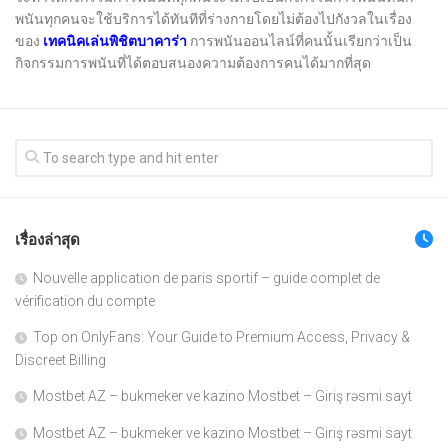
พนันทุกคนจะใช้บริการได้ทันทีที่ร่างกายโดยไม่ต้องไปกังวลในเรื่อง
ของ
เทคนิคเล่นพิชิตบาคาร่า
การพนันออนไลน์ที่คนนั้นเรียกว่าเป็น
กิจกรรมการพนันที่ได้ตอบสนองความต้องการคนได้มากที่สุด
เรื่องล่าสุด
Nouvelle application de paris sportif – guide complet de
vérification du compte
Top on OnlyFans: Your Guide to Premium Access, Privacy &
Discreet Billing
Mostbet AZ – bukmeker ve kazino Mostbet – Giriş rəsmi sayt
Mostbet AZ – bukmeker ve kazino Mostbet – Giriş rəsmi sayt