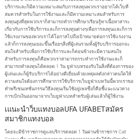
บริการและก็มีความเหมาะสมกับการลงทุนพวกเราอยากได้เว็บที่
สมควรสำหรับในการใช้งานและก็มีความเหมาะสมสำหรับการ
ลงทุนสูงที่สุดพวกเราก็สามารถทำการศึกษาเรียนรู้หาเนื้อหาสาระ
เกี่ยวกับการใช้บริการและก็การลงทุนต่างๆเพื่อการลงทุนและก็การ
ใช้แรงงานของพวกเราได้โอกาสไปถึงเป้าหมายต่อการใช้แรงงาน
แล้วก็การลงทุนเยอะขึ้นเรื่อยๆสิ่งที่ผู้เล่นรวมทั้งผู้รับบริการออกจะ
สนใจสำหรับเพื่อการใช้บริการและก็ค่อนข้างจะมีความสนใจ
สำหรับการลงทุนก็คือพวกเราสามารถกระทำการใช้งานและก็
สามารถทำลงทุนได้ตลอด 1 วัน ยูฟ่าเบทรองรับในสิ่งที่ต้องการของ
ผู้เล่นและก็ผู้รับบริการได้อย่างดีเยี่ยมด้วยเหตุผลดังกล่าวคนใดให้
ความสนใจต้องการศึกษาการใช้บริการเว็บยูฟ่าเบทวันนี้พวกเราขอ
ทำพรีเซนเทชั่นกรรมวิธีลงทุนเริ่มใช้อยู่เพจซึ่งก็คือชี้แนะแนวทาง
การเบิกเงินออกมาจากเว็บยูฟ่าเบทสำหรับผู้เล่นแล้วก็ผู้ใช้งาน
เแนะนำว็บแทงบอลUFA UFABETสมัคร
สมาชิกแทงบอล
โดยจะมีข้าราชการดูแลบริการตลอด 1 วันผ่านข้าราชการ Call