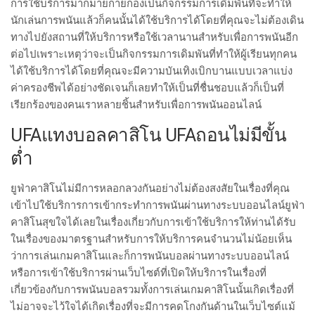
การใช้บริการมากมายก่ายกองเป็นกิจกรรมการเดิมพันที่จะทำให้
นักเล่นการพนันแล้วก็คนนั้นได้ใช้บริการได้โดยที่คุณจะไม่ต้องเดิน
ทางไปยังสถานที่ให้บริการหรือใช้เวลานานสำหรับเพื่อการพนันอีก
ต่อไปเพราะเหตุว่าจะเป็นกิจกรรมการเดิมพันที่ทำให้ผู้เรียนทุกคน
ได้ใช้บริการได้โดยที่คุณจะมีความบันเทิงเบิกบานแบบเวลาแบ่ง
ค่าครองชีพได้อย่างชัดเจนก็เลยทำให้เป็นที่ชื่นชอบแล้วก็เป็นที่
เรียกร้องของคนเราหลายชิ้นสำหรับเพื่อการพนันออนไลน์
UFAแทงบอลคาสิโน UFAถอนไม่มีขั้น
ต่ำ
ยูฟ่าคาสิโนไม่มีการหลอกลวงกันอย่างไม่ต้องสงสัยในเรื่องที่คุณ
เข้าไปใช้บริการการเข้ากระทำการพนันผ่านทางระบบออนไลน์ยูฟ่า
คาสิโนสุขใจได้เลยในเรื่องเกี่ยวกับการเข้าใช้บริการให้ท่านได้รับ
ในเรื่องของมาตรฐานสำหรับการให้บริการคนจำนวนไม่น้อยเห็น
ว่าการเล่นเกมคาสิโนและก็การพนันบอลผ่านทางระบบออนไลน์
หรือการเข้าใช้บริการผ่านเว็บไซต์ที่เปิดให้บริการในเรื่องที่
เกี่ยวข้องกับการพนันบอลรวมทั้งการเล่นเกมคาสิโนนั้นเกิดเรื่องที่
ไม่อาจจะไว้ใจได้เกิดเรื่องที่จะมีการคดโกงกันด้านในเว็บไซต์แม้