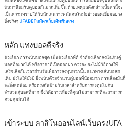
จะมีเพียงแค่เพศชายแค่นั้นที่รับดูบอลแต่ว่าในสมัยปัจจุบันนี้สตรีก็
หันมานิยมรับดูบอลกันมากเพิ่มขึ้น ด้วยเหตุผลดังกล่าวเนื้อหานี้จะ
เป็นความทราบให้กับนักเล่นการพนันคนใหม่อย่างยอดเยี่ยมอย่าง
ยิ่งจริงๆ
UFABETสมัครเว็บเดิมพันตรง
หลัก แทงบอลดีจริง
ตัวเลือก การพนันบอลชุด เป็นตัวเลือกที่ดี จำต้องเลือกลงเงินกับคู่
บอลที่อยากได้ หรือราคาที่เปิดออกมา ควรจะ จะไม่มีวิถีทางให้
เสร็จเสียกับเวลาสำหรับเพื่อการลงทุนพวกนั้น แนวทางเล่นบอลส
เต็ป ยังไงให้มั่งมี ยิ่งพนันด้วยจำนวนคู่บอลที่น้อยมาก การเสี่ยงมันก็
จะยิ่งลดน้อย หรือตรงกันข้ามกับเวลาสำหรับการลงทุนไปกับ
จำนวนคู่บอลที่มาก ซึ่งก็คือการเสี่ยงที่คุณไม่สามารถที่จะสามารถ
ควบคุมมันได้
เข้าระบบ คาสิโนออนไลน์เว็บตรงUFA