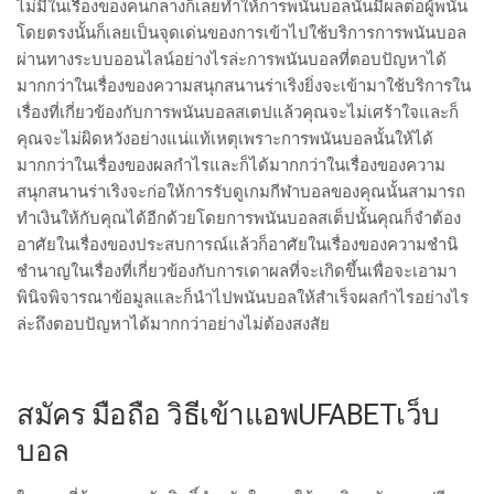
ไม่มีในเรื่องของคนกลางก็เลยทำให้การพนันบอลนั้นมีผลต่อผู้พนัน
โดยตรงนั้นก็เลยเป็นจุดเด่นของการเข้าไปใช้บริการการพนันบอล
ผ่านทางระบบออนไลน์อย่างไรล่ะการพนันบอลที่ตอบปัญหาได้
มากกว่าในเรื่องของความสนุกสนานร่าเริงยิ่งจะเข้ามาใช้บริการใน
เรื่องที่เกี่ยวข้องกับการพนันบอลสเตปแล้วคุณจะไม่เศร้าใจและก็
คุณจะไม่ผิดหวังอย่างแน่แท้เหตุเพราะการพนันบอลนั้นให้ได้
มากกว่าในเรื่องของผลกำไรและก็ได้มากกว่าในเรื่องของความ
สนุกสนานร่าเริงจะก่อให้การรับดูเกมกีฬาบอลของคุณนั้นสามารถ
ทำเงินให้กับคุณได้อีกด้วยโดยการพนันบอลสเต็ปนั้นคุณก็จำต้อง
อาศัยในเรื่องของประสบการณ์แล้วก็อาศัยในเรื่องของความชำนิ
ชำนาญในเรื่องที่เกี่ยวข้องกับการเดาผลที่จะเกิดขึ้นเพื่อจะเอามา
พินิจพิจารณาข้อมูลและก็นำไปพนันบอลให้สำเร็จผลกำไรอย่างไร
ล่ะถึงตอบปัญหาได้มากกว่าอย่างไม่ต้องสงสัย
สมัคร มือถือ วิธีเข้าแอพUFABETเว็บ
บอล