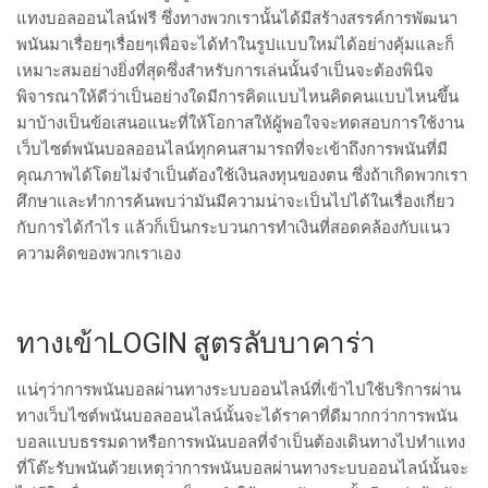
แทงบอลออนไลน์ฟรี ซึ่งทางพวกเรานั้นได้มีสร้างสรรค์การพัฒนา
พนันมาเรื่อยๆเรื่อยๆเพื่อจะได้ทำในรูปแบบใหม่ได้อย่างคุ้มและก็
เหมาะสมอย่างยิ่งที่สุดซึ่งสำหรับการเล่นนั้นจำเป็นจะต้องพินิจ
พิจารณาให้ดีว่าเป็นอย่างใดมีการคิดแบบไหนคิดคนแบบไหนขึ้น
มาบ้างเป็นข้อเสนอแนะที่ให้โอกาสให้ผู้พอใจจะทดสอบการใช้งาน
เว็บไซต์พนันบอลออนไลน์ทุกคนสามารถที่จะเข้าถึงการพนันที่มี
คุณภาพได้โดยไม่จำเป็นต้องใช้เงินลงทุนของตน ซึ่งถ้าเกิดพวกเรา
ศึกษาและทำการค้นพบว่ามันมีความน่าจะเป็นไปได้ในเรื่องเกี่ยว
กับการได้กำไร แล้วก็เป็นกระบวนการทำเงินที่สอดคล้องกับแนว
ความคิดของพวกเราเอง
ทางเข้าLOGIN สูตรลับบาคาร่า
แน่ๆว่าการพนันบอลผ่านทางระบบออนไลน์ที่เข้าไปใช้บริการผ่าน
ทางเว็บไซต์พนันบอลออนไลน์นั้นจะได้ราคาที่ดีมากกว่าการพนัน
บอลแบบธรรมดาหรือการพนันบอลที่จำเป็นต้องเดินทางไปทำแทง
ที่โต๊ะรับพนันด้วยเหตุว่าการพนันบอลผ่านทางระบบออนไลน์นั้นจะ