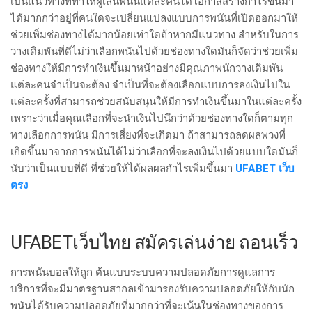
เป็นแนวทางที่ทำให้ผู้เล่นพนันแต่ละคนได้โอกาสสร้างกำไรขึ้นมา
ได้มากกว่าอยู่ที่คนใดจะเปลี่ยนแปลงแบบการพนันที่เปิดออกมาให้
ช่วยเพิ่มช่องทางได้มากน้อยเท่าใดถ้าหากมีแนวทาง สำหรับในการ
วางเดิมพันที่ดีไม่ว่าเลือกพนันไปด้วยช่องทางใดมันก็จัดว่าช่วยเพิ่ม
ช่องทางให้มีการทำเงินขึ้นมาหน้าอย่างมีคุณภาพนักวางเดิมพัน
แต่ละคนจำเป็นจะต้อง จำเป็นที่จะต้องเลือกแบบการลงเงินไปใน
แต่ละครั้งที่สามารถช่วยสนับสนุนให้มีการทำเงินขึ้นมาในแต่ละครั้ง
เพราะว่าเมื่อคุณเลือกที่จะนำเงินไปนึกว่าด้วยช่องทางใดก็ตามทุก
ทางเลือกการพนัน มีการเสี่ยงที่จะเกิดมา ถ้าสามารถลดผลพวงที่
เกิดขึ้นมาจากการพนันได้ไม่ว่าเลือกที่จะลงเงินไปด้วยแบบใดมันก็
นับว่าเป็นแบบที่ดี ที่ช่วยให้ได้ผลผลกำไรเพิ่มขึ้นมา
UFABET เว็บ
ตรง
UFABETเว็บไทย สมัครเล่นง่าย ถอนเร็ว
การพนันบอลให้ถูก ต้นแบบระบบความปลอดภัยการดูแลการ
บริการที่จะมีมาตรฐานสากลเข้ามารองรับความปลอดภัยให้กับนัก
พนันได้รับความปลอดภัยที่มากกว่าที่จะเน้นในช่องทางของการ