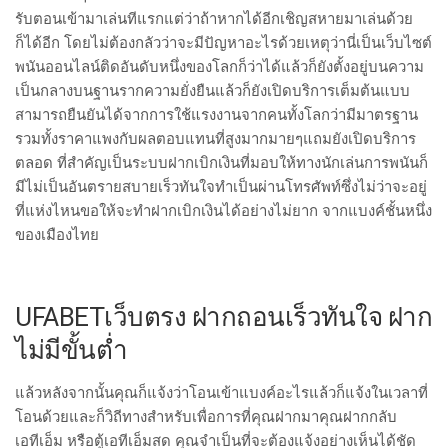
รับตอนเข้ามาเล่นทีแรกแต่ว่าถ้าหากได้อีกเชิญสหายมาเล่นด้วย
ก็ได้อีก โดยไม่ต้องกลัวว่าจะมีปัญหาอะไรด้วยเหตุว่านี่เป็นเว็บไซต์
พนันออนไลน์ติดอันดับหนึ่งของโลกก็ว่าได้แล้วก็ยังตั้งอยู่บนความ
เป็นกลางบนฐานรากความยั่งยืนแล้วก็ยังเปิดบริการเต็มต้นแบบ
สามารถยืนยันได้จากการใช้แรงงานจากคนทั้งโลกว่ามีมาตรฐาน
รวมทั้งราคาแพงกับผลตอบแทนที่สูงมากมายๆแถมยังเปิดบริการ
ตลอด ที่สำคัญเป็นระบบฝากเบิกเงินที่มอบให้ทางนักเล่นการพนันก็
มีไม่เป็นอันตรายสบายเร็วทันใจทำเป็นผ่านโทรศัพท์ซึ่งไม่ว่าจะอยู่
ที่แห่งไหนขอให้จะทำฝากเบิกเงินได้อย่างไม่ยาก จากแบงค์ชั้นหนึ่ง
ของเมืองไทย
UFABETเว็บตรง ฝากถอนเร็วทันใจ ฝาก
ไม่มีขั้นต่ำ
แล้วหลังจากนั้นคุณก็แจ้งว่าโอนเข้าแบงค์อะไรแล้วก็แจ้งในเวลาที่
โอนด้วยและก็วิถีทางสำหรับเพื่อการที่คุณฝากมาคุณฝากกลับ
เอทีเอ็ม หรือตู้เอทีเอ็มสด คุณจำเป็นที่จะต้องแจ้งอย่างเห็นได้ชัด