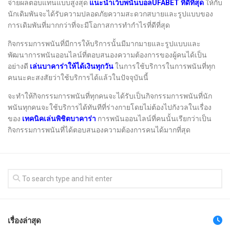
จ่ายผลตอบแทนแบบสูงสุด
แนะนำเว็บพนันบอลUFABET ที่ดีที่สุด
ให้กับ
นักเดิมพันจะได้รับความปลอดภัยความสะดวกสบายและรูปแบบของ
การเดิมพันที่มากกว่าที่จะมีโอกาสการทำกำไรที่ดีที่สุด
กิจกรรมการพนันที่มีการให้บริการนั้นมีมากมายและรูปแบบและ
พัฒนาการพนันออนไลน์ที่ตอบสนองความต้องการของผู้คนได้เป็น
อย่างดี
เล่นบาคาร่าให้ได้เงินทุกวัน
ในการใช้บริการในการพนันที่ทุก
คนนะคะสงสัยว่าใช้บริการได้แล้วในปัจจุบันนี้
จะทำให้กิจกรรมการพนันที่ทุกคนจะได้รับเป็นกิจกรรมการพนันที่นัก
พนันทุกคนจะใช้บริการได้ทันทีที่ร่างกายโดยไม่ต้องไปกังวลในเรื่อง
ของ
เทคนิคเล่นพิชิตบาคาร่า
การพนันออนไลน์ที่คนนั้นเรียกว่าเป็น
กิจกรรมการพนันที่ได้ตอบสนองความต้องการคนได้มากที่สุด
เรื่องล่าสุด