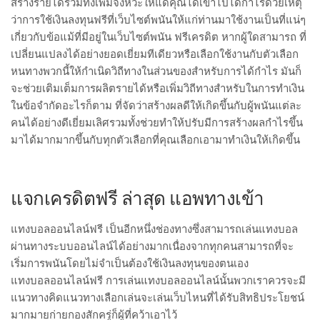
สร้างรายได้รวมทั้งเพิ่มจังหวะให้แด่คุณได้เข้าไปได้กำไรด้วยเหตุ
ว่าการใช้เงินลงทุนฟรีที่เว็บไซต์พนันให้แก่ท่านมาใช้งานเป็นที่แน่ๆ
เกี่ยวกับข้อแม้ที่มีอยู่ในเว็บไซต์พนัน ฟรีเครดิต หากผู้ใดสามารถ ที่
เปลี่ยนแปลงได้อย่างยอดเยี่ยมทีเดียวหรือเลือกใช้งานกับตัวเลือก
หนทางพวกนี้ให้กำเนิดวิถีทางในส่วนของสำหรับการได้กำไร มันก็
จะช่วยเติมเต็มการผลิตรายได้หรือเพิ่มวิถีทางสำหรับในการทำเงิน
ในข้อจำกัดอะไรก็ตาม ที่จัดว่าสร้างผลดีให้เกิดขึ้นกับผู้พนันแต่ละ
คนได้อย่างดีเยี่ยมเลิศรวมทั้งช่วยทำให้ปรับมีการสร้างผลกำไรขึ้น
มาได้มากมากขึ้นกับทุกตัวเลือกที่คุณเลือกเอามาทำเงินให้เกิดขึ้น
แจกเครดิตฟรี ล่าสุด แอพทางเข้า
แทงบอลออนไลน์ฟรี เป็นอีกหนึ่งช่องทางซึ่งสามารถเล่นแทงบอล
ผ่านทางระบบออนไลน์ได้อย่างมากเนื่องจากทุกคนสามารถที่จะ
เริ่มการพนันโดยไม่จำเป็นต้องใช้เงินลงทุนของตนเอง
แทงบอลออนไลน์ฟรี การเล่นแทงบอลออนไลน์นั้นพวกเราควรจะมี
แนวทางคิดแนวทางเลือกเล่นจะเล่นเว็บไหนที่ได้รับสิทธิประโยชน์
มากมายก่ายกองสักครู่ก็ผู้ที่คว้าเอาไว้