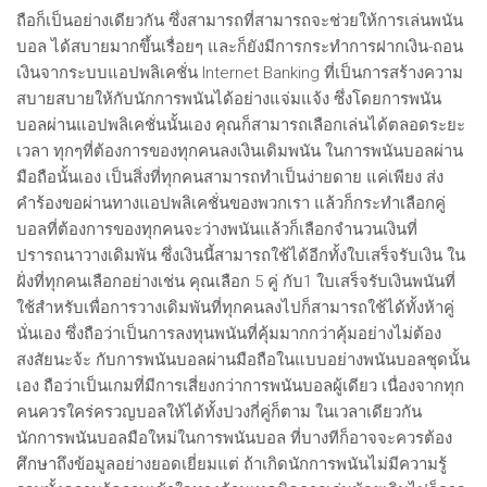
ถือก็เป็นอย่างเดียวกัน ซึ่งสามารถที่สามารถจะช่วยให้การเล่นพนัน
บอล ได้สบายมากขึ้นเรื่อยๆ และก็ยังมีการกระทำการฝากเงิน-ถอน
เงินจากระบบแอปพลิเคชั่น Internet Banking ที่เป็นการสร้างความ
สบายสบายให้กับนักการพนันได้อย่างแจ่มแจ้ง ซึ่งโดยการพนัน
บอลผ่านแอปพลิเคชั่นนั้นเอง คุณก็สามารถเลือกเล่นได้ตลอดระยะ
เวลา ทุกๆที่ต้องการของทุกคนลงเงินเดิมพนัน ในการพนันบอลผ่าน
มือถือนั้นเอง เป็นสิ่งที่ทุกคนสามารถทำเป็นง่ายดาย แค่เพียง ส่ง
คำร้องขอผ่านทางแอปพลิเคชั่นของพวกเรา แล้วก็กระทำเลือกคู่
บอลที่ต้องการของทุกคนจะว่างพนันแล้วก็เลือกจำนวนเงินที่
ปรารถนาวางเดิมพัน ซึ่งเงินนี้สามารถใช้ได้อีกทั้งใบเสร็จรับเงิน ใน
ฝั่งที่ทุกคนเลือกอย่างเช่น คุณเลือก 5 คู่ กับ1 ใบเสร็จรับเงินพนันที่
ใช้สำหรับเพื่อการวางเดิมพันที่ทุกคนลงไปก็สามารถใช้ได้ทั้งห้าคู่
นั่นเอง ซึ่งถือว่าเป็นการลงทุนพนันที่คุ้มมากกว่าคุ้มอย่างไม่ต้อง
สงสัยนะจ้ะ กับการพนันบอลผ่านมือถือในแบบอย่างพนันบอลชุดนั้น
เอง ถือว่าเป็นเกมที่มีการเสี่ยงกว่าการพนันบอลผู้เดียว เนื่องจากทุก
คนควรใคร่ครวญบอลให้ได้ทั้งปวงกี่คู่ก็ตาม ในเวลาเดียวกัน
นักการพนันบอลมือใหม่ในการพนันบอล ที่บางทีก็อาจจะควรต้อง
ศึกษาถึงข้อมูลอย่างยอดเยี่ยมแต่ ถ้าเกิดนักการพนันไม่มีความรู้