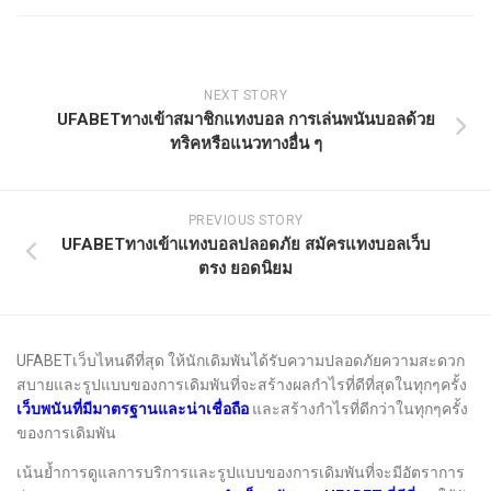
NEXT STORY
UFABETทางเข้าสมาชิกแทงบอล การเล่นพนันบอลด้วย
ทริคหรือแนวทางอื่น ๆ
PREVIOUS STORY
UFABETทางเข้าแทงบอลปลอดภัย สมัครแทงบอลเว็บ
ตรง ยอดนิยม
UFABETเว็บไหนดีที่สุด ให้นักเดิมพันได้รับความปลอดภัยความสะดวก
สบายและรูปแบบของการเดิมพันที่จะสร้างผลกำไรที่ดีที่สุดในทุกๆครั้ง
เว็บพนันที่มีมาตรฐานและน่าเชื่อถือ
และสร้างกำไรที่ดีกว่าในทุกๆครั้ง
ของการเดิมพัน
เน้นย้ำการดูแลการบริการและรูปแบบของการเดิมพันที่จะมีอัตราการ