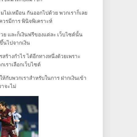
ความไม่เหมือน กันออกไปด้วย พวกเราก็เลย
ควรมีการ พินิจพิเคราะห์
ด้วย และก็เงินฟรีของแต่ละ เว็บไซต์นั้น
ขึ้นไปจากเงิน
ีการสร้างกำไร ได้อีกทางหนึ่งด้วยเพราะ
วกเราเลือกเว็บไซต์
ี ให้กับพวกเราสำหรับในการ ฝากเงินเข้า
เราจะไม่