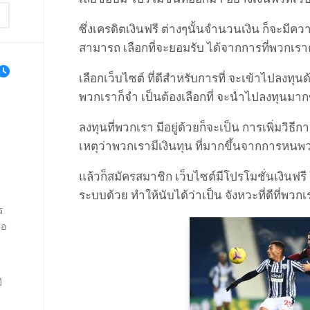
ซึ่งเครดิตเงินฟรี ต่างๆนั้นจำนวนเงิน ก็จะมี
สามารถ เลือกที่จะยอมรับ ได้จากการที่พวกเรา
เลือกเว็บไซต์ ที่ดีสำหรับการที่ จะเข้าไปลงทุน
พวกเราก็จำ เป็นต้องเลือกที่ จะนำไปลงทุนมาก
ลงทุนที่พวกเรา มีอยู่ด้วยก็จะเป็น การเพิ่มวิธ
เหตุว่าพวกเรามีเงินทุน ที่มากขึ้นจากการหนพ
ี
แล้วก็สมัครสมาชิก เว็บไซต์มีโปรโมชั่นเงินฟร
ระบบด้วย ทำให้นับได้ว่าเป็น จังหวะที่ดีที่พวก
ร
ือ
ี