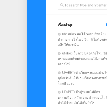
เรื่องล่าสุด
ufa สมัคร ออ โต้ ระบบอัจฉริยะ
ทำรายการไวใน 5 วินาที ไม่ต้องส่ง
สลิปให้แอดมิน
ufabet เว็บตรง ปลอดภัยไหม วิธ
ตรวจสอบด้วยตัวเองก่อนใช้งานทำ
อย่างไร?
UFABETเข้าเว็บแทงบอลอย่างไ
คู่มือเริ่มต้นใช้งานเว็บตรงสำหรับม
ใหม่ปี 2026
UFABETเข้าสู่ระบบไม่มีค่า
ธรรมเนียม สมัครง่าย ฝาก-ถอนไม่ม
ค่าใช้จ่าย เล่นได้เต็มกำไร