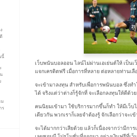
อง
ดี
ร
ะ
นี้
เว็บพนันบอลออน ไลน์ไม่ผ่านเอเย่นต์ให้ เป็นเ
ะ
แจกเครดิตฟรี เมื่อการที่หลาย ต่อหลายท่านเลือ
ัน
ย
จะเข้ามาลงทุน สำหรับเพื่อการพนันบอล ซึ่งทำ
ได้ จริงแต่ว่าต่างก็รู้จักที่ จะเลือกลงทุนให้ดีด้ว
รม
คนนิยมเข้ามา ใช้บริการมากขึ้นก็ทำ ให้มีเว็บ
าร
เดียวกัน พวกเราก็เลยจำต้องรู้ จักเลือกว่าจะเ
จะได้มากกว่าเสียด้วย แล้วก็เนื่องจากว่ามีการเป
เลยชอบมี โปรโมชั่นที่ออกมา อย่างเงินฟรีที่เว็