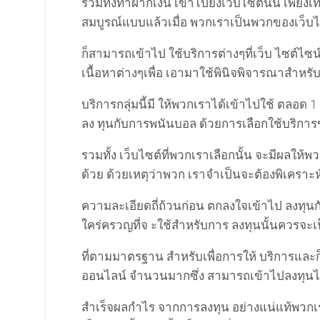
รวมทั้งทำฝากเงิน เข้าไปยังเว็บไซต์นั้น เพียงเ
สมบูรณ์แบบแล้วเมื่อ พวกเราเป็นพวกของเว็บไ
ก็สามารถเข้าไป ใช้บริการต่างๆที่เว็บ ไซต์ไซน์
เนื้อหาต่างๆเพื่อ เอามาใช้พินิจพิจารณาสำห
บริการกลุ่มนี้มี ให้พวกเราได้เข้าไปใช้ ตลอด 1
ลง ทุนกับการพนันบอล ด้วยการเลือกใช้บริการขอ
รวมทั้ง เว็บไซต์ที่พวกเราเลือกนั้น จะมีผลให้
ด้วย ด้วยเหตุว่าพวก เราจำเป็นจะต้องพิเคราะห
ความละเอียดถี่ถ้วนก่อน ตกลงใจเข้าไป ลงทุนกั
ใคร่ครวญที่จ ะใช้สำหรับการ ลงทุนนั้นควรจะเ
ที่ตามมาตรฐาน สำหรับเพื่อการให้ บริการและ
ออนไลน์ จำนวนมากซึ่ง สามารถเข้าไปลงทุนไ
สำเร็จผลกำไร จากการลงทุน อย่างแน่แท้พวกเร