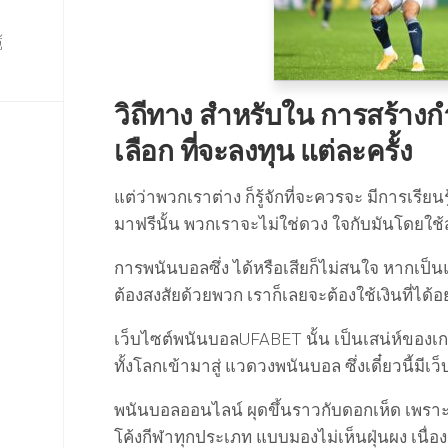
้
วิถีทาง สำหรับใน การสร้าง
เลือก ที่จะลงทุน แต่ละครั้ง
แต่ว่าพวกเราต่าง ก็รู้จักที่จะควรจะ มีการเรียนรู้
มาฟรีนั้น พวกเราจะไม่ใช่ดวง ใจกับมันโดยใช้
การพนันบอลซึ่ง ได้หรือเสียก็ไม่สนใจ หากเป็นแ
ต้องสงสัยด้วยพวก เราก็เลยจะต้องใช้เงินที่ได้อย่
เว็บไซต์พนันบอลUFABET นั้น เป็นเสน่ห์ของเ
ทั้งโลกเข้ามาสู่ แวดวงพนันบอล ซึ่งเดี๋ยวนี้มีเว
พนันบอลออนไลน์ ผุดขึ้นราวกับดอกเห็ด เพรา
โค้งกีฬาทุกประเภท แบบมองไม่เห็นฝุ่นผง เนื่อ