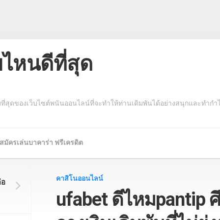
ไหนดีที่สุด
ที่สุดของเว็บไซต์พนันออนไลน์ที่จะทำให้ท่านเดิมพันได้อย่างสนุกและทำกำไ
สมัครเล่นบาคาร่า ฟรีเครดิต
คาสิโนออนไลน์
่อ
ufabet ดีไหมpantip