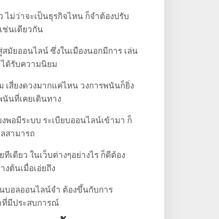
ไม่ว่าจะเป็นธุรกิจไหน ก็จำต้องปรับ
เช่นเดียวกัน
่สมัยออนไลน์ ซึ่งในเมืองนอกมีการ เล่น
าได้รับความนิยม
ึงเกม เสี่ยงดวงมากแค่ไหน วงการพนันก็ยิ่ง
รพนันที่เคยเดินทาง
ียงพอมีระบบ ระเบียบออนไลน์เข้ามา ก็
บอลสามารถ
เดียว ในเว็บต่างๆอย่างไร ก็ดีต้อง
งต้นเมื่อเอ่ยถึง
นบอลออนไลน์จำ ต้องขึ้นกับการ
าที่มีประสบการณ์