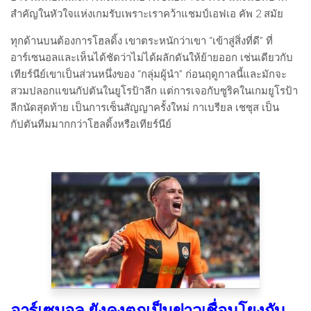
สําคัญในหัวใจแห่งเกมรับเพราะเราคว้าแชมป์เอฟเอ คัพ 2 สมัย
ทุกด้านบนต้องการโฮลดิ้ง เขาตระหนักว่าเขา “เข้าสู่สิ่งที่ดี” ที่
อาร์เซนอลและเห็นได้ชัดว่าไม่ได้ผลักดันให้ย้ายออก เช่นเดียวกับ
เทียร์นีย์เขาเป็นส่วนหนึ่งของ “กลุ่มผู้นํา” ก่อนฤดูกาลนี้และมักจะ
สวมปลอกแขนกัปตันในยูโรป้าลีก แต่การเจอกับซูริคในเกมยูโรป้า
ลีกนัดสุดท้าย เป็นการเซ็นสัญญาครั้งใหม่ กาเบรียล เชซุส เป็น
กัปตันทีมมากกว่าโฮลดิ้งหรือเทียร์นีย์