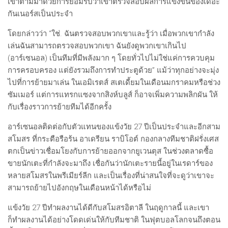
เขาตามมาด้วยการยอมรับว่าเขาตรวจสอบผลการแข่งขันของเดอะ
กันเนอร์สเป็นประจํา
โดยกล่าวว่า “ใช่. ฉันตรวจสอบพวกเขาและรู้ว่า เมื่อพวกเขากําลัง
เล่นฉันสามารถตรวจสอบพวกเขา ฉันยังดูพวกเขาเกินไป
(อาร์เซนอล) เป็นทีมที่มีพลังมาก ๆ โดยทั่วไปไม่ใช่แค่การควบคุม
การครอบครอง แต่ยังรวมถึงการทําประตูด้วย” แม้ว่าทุกอย่างจะมุ่ง
ไปที่การย้ายมาเล่น ในเอมิเรตส์ สเตเดี้ยมในเดือนมกราคมหรือช่วง
ซัมเมอร์ แต่การแทรกแซงจากสิงห์บลูส์ ก็อาจเพิ่มความพลิกผัน ให้
กับเรื่องราวการย้ายทีมได้อีกครั้ง
อาร์เซนอลติดต่อกับตัวแทนของแข้งวัย 27 ปีเป็นประจําและอีกสาม
สโมสร ที่กระตือรือร้น อาเดรียน ราบิโอต์ กองกลางทีมชาติฝรั่งเศส
ตกเป็นข่าวเชื่อมโยงกับการย้ายออกจากยูเวนตุส ในช่วงตลาดซื้อ
ขายนักเตะที่กําลังจะมาถึง เชื่อกันว่านักเตะรายนี้อยู่ในเรดาร์ของ
หลายสโมสรในพรีเมียร์ลีก และเป็นเรื่องที่น่าสนใจที่จะดูว่าเขาจะ
สามารถย้ายไปอังกฤษในเดือนหน้าได้หรือไม่
แข้งวัย 27 ปีทําผลงานได้ดีกับสโมสรอิตาลี ในฤดูกาลนี้ และเขา
ก็ทําผลงานได้อย่างโดดเด่นให้กับทีมชาติ ในฟุตบอลโลกจนถึงตอน