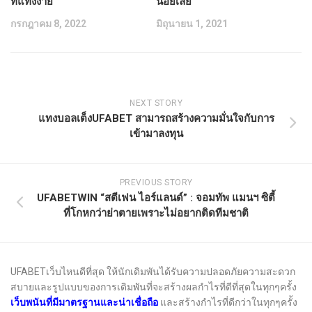
ที่แทงง่าย
น้อยเลย
กรกฎาคม 8, 2022
มิถุนายน 1, 2021
NEXT STORY
แทงบอลเต็งUFABET สามารถสร้างความมั่นใจกับการ
เข้ามาลงทุน
PREVIOUS STORY
UFABETWIN “สตีเฟน ไอร์แลนด์” : จอมทัพ แมนฯ ซิตี้
ที่โกหกว่าย่าตายเพราะไม่อยากติดทีมชาติ
UFABETเว็บไหนดีที่สุด ให้นักเดิมพันได้รับความปลอดภัยความสะดวก
สบายและรูปแบบของการเดิมพันที่จะสร้างผลกำไรที่ดีที่สุดในทุกๆครั้ง
เว็บพนันที่มีมาตรฐานและน่าเชื่อถือ
และสร้างกำไรที่ดีกว่าในทุกๆครั้ง