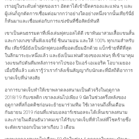
เราอยู่ในระดับต่ําสุดของเรา อัตตาได้เข้ายึดครองและแฟน ๆ และ
ผู้เล่นก็ถูกตัดการเชื่อมต่อมากกว่าอย่างใดอย่างหนึ่งจากนั้นเทียร์นี่ย์
ก็หันมาและเชื่อมต่อกับการแข่งขันที่ซื่อสัตย์ทันที
เขาเป็นคนธรรมดาที่เพิ่งเล่นฟุตบอลได้ดี เขาหันมาสวมเสื้อแขนสั้น
และกางเกงขาสั้นฟังเจอรี่ย์ ซินนามอน และให้ 100% ทุกเกมสําหรับ
ทีม เทียร์นี่ย์ยังเป็นนักฟุตบอลที่ยอดเยี่ยมอีกด้วย แบ็กซ้ายที่ดีที่สุด
ในลีกมาระยะหนึ่งแล้ว และยังเป็นแฟนตัวยงของแฟนๆ ที่เข้ามาคุม
วงแขนกัปตันทีมหลังการจากไปของ ปิแอร์-เอเมอริค โอบาเมยอง
เมื่อปีที่แล้ว แต่เรารู้ว่าเรากําลังเซ็นสัญญากับนักเตะที่มีสถิติอาการ
บาดเจ็บที่น่าสงสัย
อาการบาดเจ็บทําให้เขาพลาดลงสนามเป็นตัวจริงในฤดูกาล
2018/19 กับเซลติก เขาลงเล่นไปเพียง 9 นัดในช่วงครึ่งหลังของ
ฤดูกาลที่สก็อตติชก่อนจะย้ายมาร่วมทีม ใช้เวลาจนถึงสิ้นเดือน
กันยายน 2019 ก่อนที่แฟนบอลอาร์เซนอลจะได้เห็นเขาลงสนาม
และภายในเดือนธันวาคมเขาได้รับบาดเจ็บที่หัวไหล่ที่โชคร้ายซึ่ง
จะตัดเขาออกเป็นเวลาเกือบ 3 เดือน