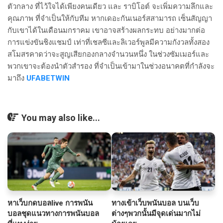
ตัวกลาง ที่ไว้ใจได้เพียงคนเดียว และ ราบิโอต์ จะเพิ่มความลึกและ
คุณภาพ ที่จําเป็นให้กับทีม หากเดอะกันเนอร์สสามารถ เซ็นสัญญา
กับเขาได้ในเดือนมกราคม เขาอาจสร้างผลกระทบ อย่างมากต่อ
การแข่งขันชิงแชมป์ เท่าที่เชลซีและลิเวอร์พูลมีความกังวลทั้งสอง
สโมสรคาดว่าจะสูญเสียกองกลางจํานวนหนึ่ง ในช่วงซัมเมอร์และ
พวกเขาจะต้องนําตัวสํารอง ที่จําเป็นเข้ามาในช่วงอนาคตที่กําลังจะ
มาถึง
UFABETWIN
You may also like...
หาเว็บกดบอลlive การพนัน
ทางเข้าเว็บพนันบอล บนเว็บ
บอลชุดแนวทางการพนันบอล
ต่างๆพวกนั้นมีจุดเด่นมากไม่