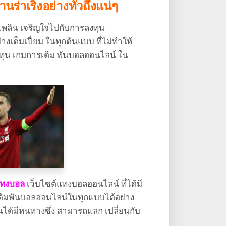
ร่าเริงอย่างทั่วถึงแน่ๆ
ลิดเพลิน เจริญใจไปกับการลงทุน
เต็มเปี่ยม ในทุกต้นแบบ ที่ไม่ทำให้
รลงทุน เกมการเดิม พันบอลออนไลน์ ใน
แทงบอล
เว็บไซต์แทงบอลออนไลน์ ที่ได้มี
ดิมพันบอลออนไลน์ในทุกแบบได้อย่าง
ก คนได้มีหนทางซึ่ง สามารถแลก เปลี่ยนกับ