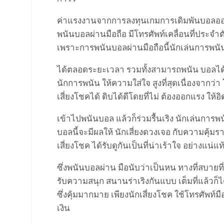
ค่าแรงงานจากการลงทุนเกมการเดิมพันบอลออน
พนันบอลผ่านมือถือ มีโทรศัพท์เคลื่อนที่ประจ
เพราะการพนันบอลผ่านมือถือนี้นักเล่นการพ
ได้ตลอดระยะเวลา รวมทั้งสามารถพนัน บอลได้
นักการพนัน ให้ความใส่ใจ สูงที่สุดเนื่องจากว่า 
เสี่ยงโชคได้ ดิบได้ดีโดยที่ไม่ ต้องออกแรง ให้อ
เข้าไปพนันบอล แล้วก็ร่วมรื้นเริง นักเล่นการพน
บอลนี้จะมีผลให้ นักเสี่ยงดวงเจอ กับความคุ้ม
เสี่ยงโชค ได้รับดูกันเป็นที่น่าเร้าใจ อย่างแน่แท
ซึ่งพนันบอลผ่าน มือนับว่าเป็นหน ทางที่สบายที
รับความสนุก สนานร่าเริงกันแบบ เต็มที่แล้วก็
ซึ่งคุ้มมากมาย เพียงนักเสี่ยงโชค ใช้โทรศัพท์
เงิน