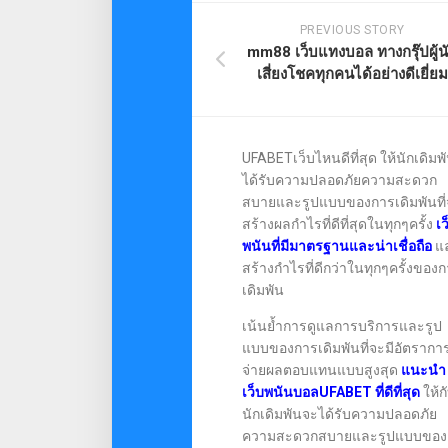
PREVIOUS STORY
mm88 เว็บแทงบอล ทางกรุ๊ปผู้น
เสี่ยงโชคทุกคนได้อย่างดีเยี่ยม
UFABETเว็บไหนดีที่สุด ให้นักเดิมพ
ได้รับความปลอดภัยความสะดวก
สบายและรูปแบบของการเดิมพันที่
สร้างผลกำไรที่ดีที่สุดในทุกๆครั้ง
เว
พนันที่มีมาตรฐานและน่าเชื่อถือ
แ
สร้างกำไรที่ดีกว่าในทุกๆครั้งของ
เดิมพัน
เน้นย้ำการดูแลการบริการและรูป
แบบของการเดิมพันที่จะมีอัตรากา
จ่ายผลตอบแทนแบบสูงสุด
แนะนำ
เว็บพนันบอลUFABET ที่ดีที่สุด
ให้ก
นักเดิมพันจะได้รับความปลอดภัย
ความสะดวกสบายและรูปแบบของ