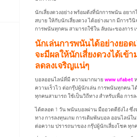
นักเสี่ยงดวงอย่าง พร้อมดังที่นักการพนัน อ
สบาย ให้กับนักเสี่ยงดวง ได้อย่างมาก มีการวินิ
การพนันทุกคน สามารถใช้ใน ลัษณะของการ เข้
นักเล่นการพนันได้อย่างยอดเ
จะมีผลให้นักเสี่ยงดวงได้เข้า
ลดลงเจริญแน่ๆ
บอลออนไลน์ที่มี ความมากมาย
www ufabet
ห
ความเร็วไว ต่อกรุ๊ปผู้นักเล่น การพนันทุกคน ได
ทุกคนสามารถ ใช้เป็นวิถีทาง สำหรับเพื่อ กา
ได้ตลอด 1 วัน พนันบอลผ่าน มืออวดดียังไง ซึ่งทา
ทาง การลงทุนเกม การเดิมพันบอล ออนไลน์ในทุ
ต่อความ ปรารถนาของ กรุ๊ปผู้นักเสี่ยงโชค ทุ