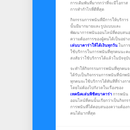
การเดิมพันที่มากกว่าที่จะมีโอกาส
การทำกำไรที่ดีที่สุด
กิจกรรมการพนันที่มีการให้บริการ
นั้นมีมากมายและรูปแบบและ
พัฒนาการพนันออนไลน์ที่ตอบสน
ความต้องการของผู้คนได้เป็นอย่าง
เล่นบาคาร่าให้ได้เงินทุกวัน
ในกา
ใช้บริการในการพนันที่ทุกคนนะค
สงสัยว่าใช้บริการได้แล้วในปัจจุบัน
จะทำให้กิจกรรมการพนันที่ทุกคนจ
ได้รับเป็นกิจกรรมการพนันที่นักพน
ทุกคนจะใช้บริการได้ทันทีที่ร่างกา
โดยไม่ต้องไปกังวลในเรื่องของ
เทคนิคเล่นพิชิตบาคาร่า
การพนัน
ออนไลน์ที่คนนั้นเรียกว่าเป็นกิจกร
การพนันที่ได้ตอบสนองความต้องก
คนได้มากที่สุด