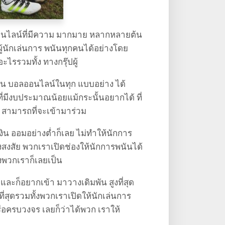
อนไลน์ที่มีความ มากมาย หลากหลายต้น
ผู้นักเล่นการ พนันทุกคนได้อย่างโดย
ไรรวมทั้ง ทางกรุ๊ปผู้
น บอลออนไลน์ในทุก แบบอย่าง ได้
ี่มีงบประมาณน้อยแม้กระนั้นอยากได้ ที่
ก็ สามารถที่จะเข้ามาร่วม
ิน ออมอย่างต่ำก็เลย ไม่ทำให้นักการ
องสงสัย พวกเราเปิดช่องให้นักการพนันได้
งพวกเราก็เลยเป็น
และก็อยากเข้า มาวางเดิมพัน สูงที่สุด
ที่สุดรวมทั้งพวกเราเปิดให้นักเล่นการ
อครบวงจร เลยก็ว่าได้พวก เราให้