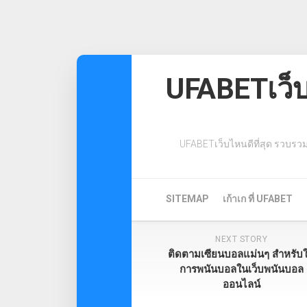
Skip
to
UFABETเว็บ
content
UFABETเว็บไหนดีที่สุด รวบรวม
SITEMAP
เก้าเก ที่ UFABET
NEXT STORY
ติดตามเซียนบอลแม่นๆ สำหรับ
การพนันบอลในเว็บพนันบอล
ออนไลน์