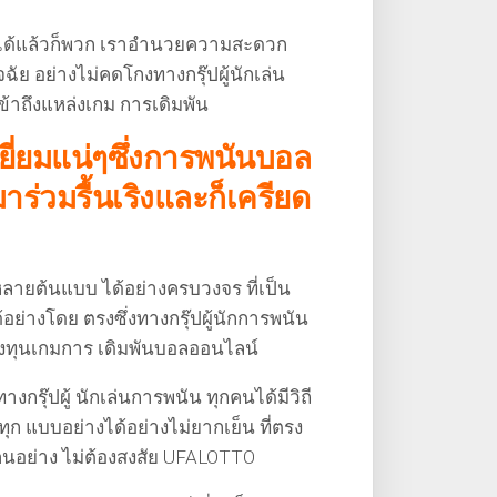
ยากได้แล้วก็พวก เราอำนวยความสะดวก
จฉัย อย่างไม่คดโกงทางกรุ๊ปผู้นักเล่น
าถึงแหล่งเกม การเดิมพัน
ยี่ยมแน่ๆซึ่งการพนันบอล
มาร่วมรื้นเริงและก็เครียด
ลายต้นแบบ ได้อย่างครบวงจร ที่เป็น
้อย่างโดย ตรงซึ่งทางกรุ๊ปผู้นักการพนัน
รลงทุนเกมการ เดิมพันบอลออนไลน์
งกรุ๊ปผู้ นักเล่นการพนัน ทุกคนได้มีวิถี
ก แบบอย่างได้อย่างไม่ยากเย็น ที่ตรง
กคนอย่าง ไม่ต้องสงสัย UFALOTTO