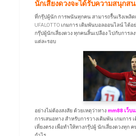
นักเสี่ยงดวงจะได้รับความสนุกสนาน
ที่กรุ๊ปผู้นัก การพนันทุกคน สามารถรื้นเริงเพ
UFALOTTO เกมการ เดิมพันบอลออนไลน์ ได้อย่าง
กรุ๊ปผู้นักเสี่ยงดวง ทุกคนสิ้นเปลือง ไปกับกา
แต่ละรอบ
อย่างไม่ต้องสงสัย ด้วยเหตุว่าทาง
mm88 เว็บ
การเสนอทาง สำหรับการวางเดิมพัน เกมการ เ
เที่ยงตรง เพื่อทำให้ทางกรุ๊ปผู้ นักเสี่ยงดวงทุ
กำไร